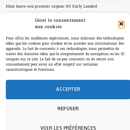
Hine lance son premier cognac XO Early Landed
Canicule : A quand le CHR à « l’heure espagnole » ?
Gérer le consentement
aux cookies
Le Bouchon
Sélection de rosés 2026
Pour offrir les meilleures expériences, nous utilisons des technologies
telles que les cookies pour stocker et/ou accéder aux informations des
appareils. Le fait de consentir à ces technologies nous permettra de
traiter des données telles que le comportement de navigation ou les ID
uniques sur ce site. Le fait de ne pas consentir ou de retirer son
consentement peut avoir un effet négatif sur certaines
L'abus d'alcool est dangereux pour la santé.
caractéristiques et fonctions.
Sachez consommer avec modération.
©paris-bistro 2026 Paris-bistro.com est une publication 100%
humain et 0% IA de Paris Bistro Editions - SARL de Presse -
ACCEPTER
mail: contact@paris-bistro.com
Informations légales et
RGPD
Annoncer sur Paris-bistro
REFUSER
VOIR LES PRÉFÉRENCES