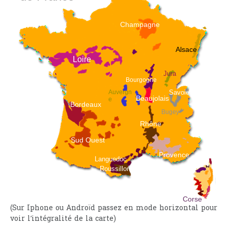
Champagne
Alsace
Loire
Jura
Bourgogne
Auvergn
Savoie
B
eaujolais
e
Bordeaux
Bugey
Rhône
Sud Ouest
Provence
Languedoc
Roussillon
Corse
(Sur Iphone ou Androïd passez en mode horizontal pour
voir l’intégralité de la carte)