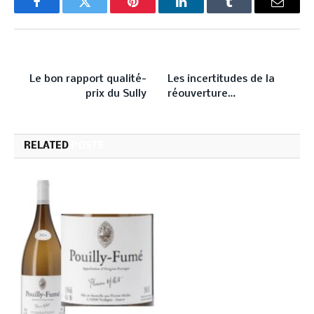
Facebook
Twitter
Pinterest
LinkedIn
Tumblr
Email
PREVIOUS ARTICLE
NEXT ARTICLE
Le bon rapport qualité-
Les incertitudes de la
prix du Sully
réouverture…
RELATED
POSTS