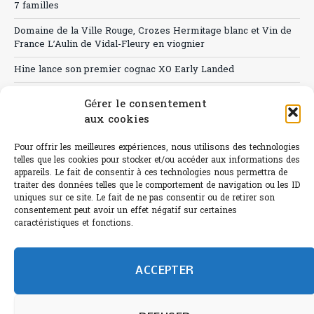
7 familles
Domaine de la Ville Rouge, Crozes Hermitage blanc et Vin de
France L’Aulin de Vidal-Fleury en viognier
Hine lance son premier cognac XO Early Landed
Canicule : A quand le CHR à « l’heure espagnole » ?
Gérer le consentement
aux cookies
Le Bouchon
Sélection de rosés 2026
Pour offrir les meilleures expériences, nous utilisons des technologies
telles que les cookies pour stocker et/ou accéder aux informations des
appareils. Le fait de consentir à ces technologies nous permettra de
traiter des données telles que le comportement de navigation ou les ID
uniques sur ce site. Le fait de ne pas consentir ou de retirer son
consentement peut avoir un effet négatif sur certaines
L'abus d'alcool est dangereux pour la santé.
caractéristiques et fonctions.
Sachez consommer avec modération.
©paris-bistro 2026 Paris-bistro.com est une publication 100%
humain et 0% IA de Paris Bistro Editions - SARL de Presse -
ACCEPTER
mail: contact@paris-bistro.com
Informations légales et
RGPD
Annoncer sur Paris-bistro