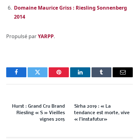
Domaine Maurice Griss : Riesling Sonnenberg
2014
Propulsé par
YARPP
.
Facebook
Twitter
Pinterest
LinkedIn
Tumblr
Email
PREVIOUS ARTICLE
NEXT ARTICLE
Hurst : Grand Cru Brand
Sirha 2019 : « La
Riesling « S » Vieilles
tendance est morte, vive
vignes 2015
« l’instafutur»