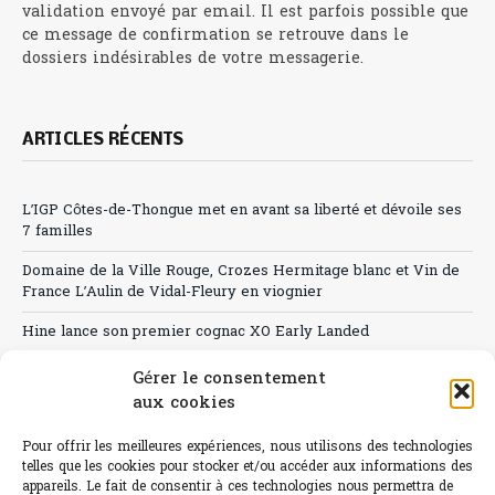
validation envoyé par email. Il est parfois possible que
ce message de confirmation se retrouve dans le
dossiers indésirables de votre messagerie.
ARTICLES RÉCENTS
L’IGP Côtes-de-Thongue met en avant sa liberté et dévoile ses
7 familles
Domaine de la Ville Rouge, Crozes Hermitage blanc et Vin de
France L’Aulin de Vidal-Fleury en viognier
Hine lance son premier cognac XO Early Landed
Canicule : A quand le CHR à « l’heure espagnole » ?
Gérer le consentement
aux cookies
Le Bouchon
Pour offrir les meilleures expériences, nous utilisons des technologies
Sélection de rosés 2026
telles que les cookies pour stocker et/ou accéder aux informations des
appareils. Le fait de consentir à ces technologies nous permettra de