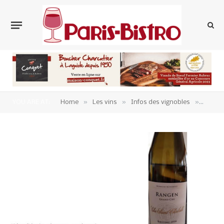
»
»
»
YOU ARE AT:
Home
Les vins
Infos des vignobles
vin-al