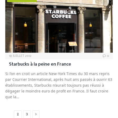
18 JUILLET 2012
0
Starbucks à la peine en France
Si l’on en croit un article New-York Times du 30 mars repris
par Courrier International, après huit ans passés à ouvrir 63
établissements, Starbucks n’aurait toujours pas réussi à
dégager le moindre euro de profit en France. Il faut croire
que la…
Next
1
2
3