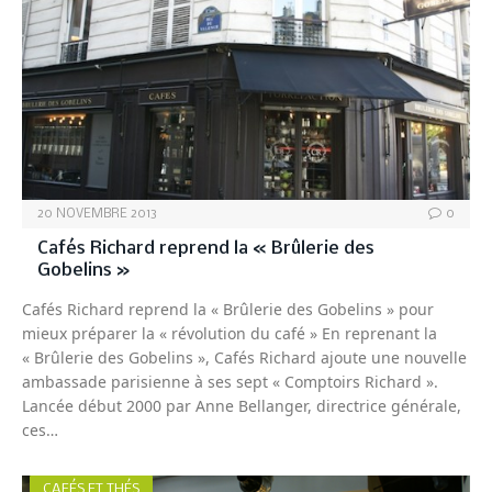
20 NOVEMBRE 2013
0
Cafés Richard reprend la « Brûlerie des
Gobelins »
Cafés Richard reprend la « Brûlerie des Gobelins » pour
mieux préparer la « révolution du café » En reprenant la
« Brûlerie des Gobelins », Cafés Richard ajoute une nouvelle
ambassade parisienne à ses sept « Comptoirs Richard ».
Lancée début 2000 par Anne Bellanger, directrice générale,
ces…
CAFÉS ET THÉS