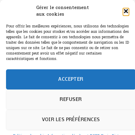
Canicule : A quand le CHR à « l’heure espagnole » ?
Gérer le consentement
aux cookies
Le Bouchon
Pour offrir les meilleures expériences, nous utilisons des technologies
Sélection de rosés 2026
telles que les cookies pour stocker et/ou accéder aux informations des
appareils. Le fait de consentir à ces technologies nous permettra de
traiter des données telles que le comportement de navigation ou les ID
uniques sur ce site. Le fait de ne pas consentir ou de retirer son
consentement peut avoir un effet négatif sur certaines
L'abus d'alcool est dangereux pour la santé.
caractéristiques et fonctions.
Sachez consommer avec modération.
©paris-bistro 2026 Paris-bistro.com est une publication 100%
humain et 0% IA de Paris Bistro Editions - SARL de Presse -
ACCEPTER
mail: contact@paris-bistro.com
Informations légales et
RGPD
Annoncer sur Paris-bistro
REFUSER
VOIR LES PRÉFÉRENCES