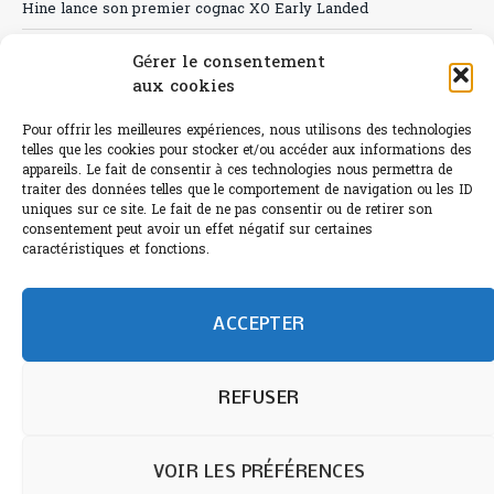
Hine lance son premier cognac XO Early Landed
Canicule : A quand le CHR à « l’heure espagnole » ?
Gérer le consentement
aux cookies
Le Bouchon
Sélection de rosés 2026
Pour offrir les meilleures expériences, nous utilisons des technologies
telles que les cookies pour stocker et/ou accéder aux informations des
appareils. Le fait de consentir à ces technologies nous permettra de
traiter des données telles que le comportement de navigation ou les ID
uniques sur ce site. Le fait de ne pas consentir ou de retirer son
consentement peut avoir un effet négatif sur certaines
L'abus d'alcool est dangereux pour la santé.
caractéristiques et fonctions.
Sachez consommer avec modération.
©paris-bistro 2026 Paris-bistro.com est une publication 100%
humain et 0% IA de Paris Bistro Editions - SARL de Presse -
ACCEPTER
mail: contact@paris-bistro.com
Informations légales et
RGPD
Annoncer sur Paris-bistro
REFUSER
VOIR LES PRÉFÉRENCES