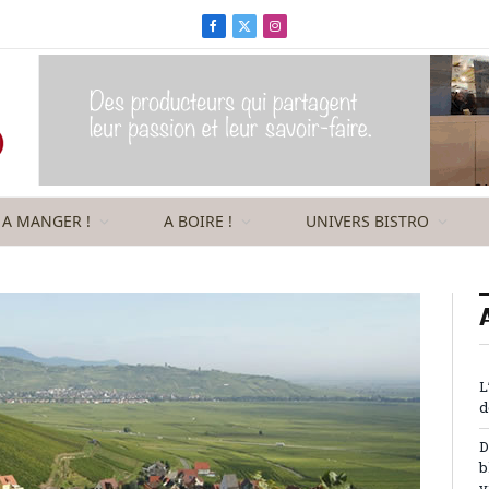
Facebook
X
Instagram
(Twitter)
A MANGER !
A BOIRE !
UNIVERS BISTRO
L
d
D
b