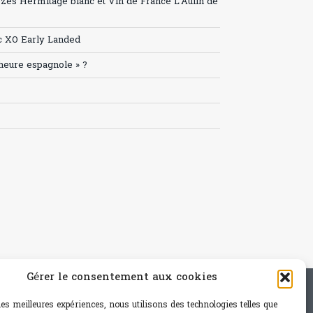
ozes Hermitage blanc et Vin de France L’Aulin de
c XO Early Landed
’heure espagnole » ?
Gérer le consentement aux cookies
e - mail: contact@paris-bistro.com
 les meilleures expériences, nous utilisons des technologies telles que