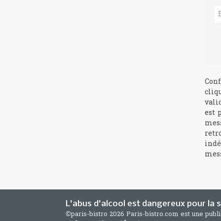
Conf
cliq
vali
est 
mess
retr
indé
mess
L'abus d'alcool est dangereux pour la
©paris-bistro 2026 Paris-bistro.com est une publ