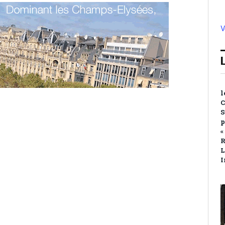
V
l
C
S
p
«
R
L
I