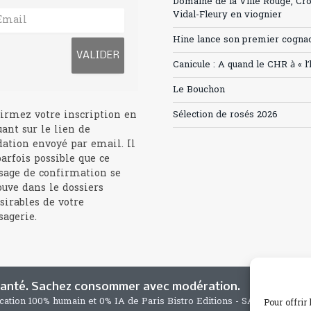
Domaine de la Ville Rouge, Cr
Vidal-Fleury en viognier
Hine lance son premier cogna
Canicule : A quand le CHR à « l
Le Bouchon
irmez votre inscription en
Sélection de rosés 2026
uant sur le lien de
dation envoyé par email. Il
parfois possible que ce
age de confirmation se
ouve dans le dossiers
sirables de votre
agerie.
 santé. Sachez consommer avec modération.
ication 100% humain et 0% IA de Paris Bistro Editions - SARL de Press
Pour offrir