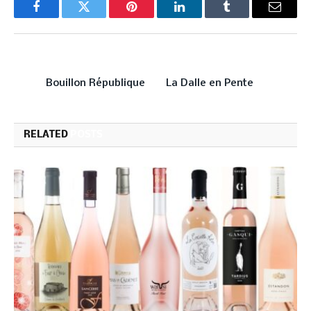
Facebook
Twitter
Pinterest
LinkedIn
Tumblr
Email
PREVIOUS ARTICLE
NEXT ARTICLE
Bouillon République
La Dalle en Pente
RELATED
POSTS