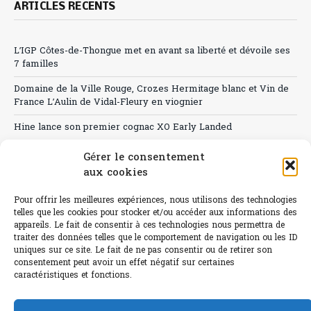
ARTICLES RÉCENTS
L’IGP Côtes-de-Thongue met en avant sa liberté et dévoile ses
7 familles
Domaine de la Ville Rouge, Crozes Hermitage blanc et Vin de
France L’Aulin de Vidal-Fleury en viognier
Hine lance son premier cognac XO Early Landed
Canicule : A quand le CHR à « l’heure espagnole » ?
Gérer le consentement
aux cookies
Le Bouchon
Pour offrir les meilleures expériences, nous utilisons des technologies
Sélection de rosés 2026
telles que les cookies pour stocker et/ou accéder aux informations des
appareils. Le fait de consentir à ces technologies nous permettra de
traiter des données telles que le comportement de navigation ou les ID
uniques sur ce site. Le fait de ne pas consentir ou de retirer son
consentement peut avoir un effet négatif sur certaines
L'abus d'alcool est dangereux pour la santé.
caractéristiques et fonctions.
Sachez consommer avec modération.
©paris-bistro 2026 Paris-bistro.com est une publication 100%