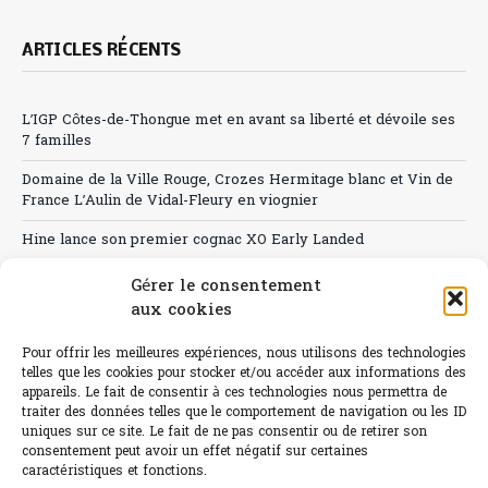
ARTICLES RÉCENTS
L’IGP Côtes-de-Thongue met en avant sa liberté et dévoile ses
7 familles
Domaine de la Ville Rouge, Crozes Hermitage blanc et Vin de
France L’Aulin de Vidal-Fleury en viognier
Hine lance son premier cognac XO Early Landed
Canicule : A quand le CHR à « l’heure espagnole » ?
Gérer le consentement
aux cookies
Le Bouchon
Pour offrir les meilleures expériences, nous utilisons des technologies
Sélection de rosés 2026
telles que les cookies pour stocker et/ou accéder aux informations des
appareils. Le fait de consentir à ces technologies nous permettra de
traiter des données telles que le comportement de navigation ou les ID
uniques sur ce site. Le fait de ne pas consentir ou de retirer son
consentement peut avoir un effet négatif sur certaines
L'abus d'alcool est dangereux pour la santé.
caractéristiques et fonctions.