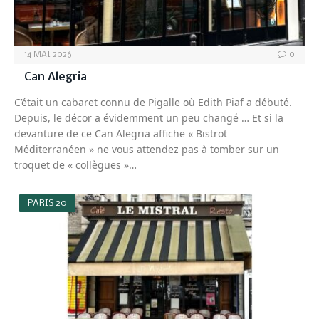
14 MAI 2026
0
Can Alegria
C’était un cabaret connu de Pigalle où Edith Piaf a débuté.
Depuis, le décor a évidemment un peu changé … Et si la
devanture de ce Can Alegria affiche « Bistrot
Méditerranéen » ne vous attendez pas à tomber sur un
troquet de « collègues »…
PARIS 20