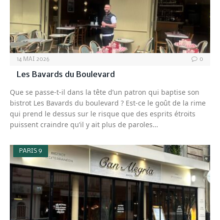
14 MAI 2026
0
Les Bavards du Boulevard
Que se passe-t-il dans la tête d’un patron qui baptise son
bistrot Les Bavards du boulevard ? Est-ce le goût de la rime
qui prend le dessus sur le risque que des esprits étroits
puissent craindre qu’il y ait plus de paroles…
PARIS 9