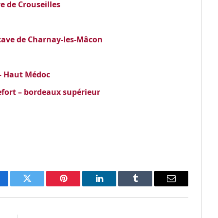
e de Crouseilles
 cave de Charnay-les-Mâcon
– Haut Médoc
fort – bordeaux supérieur
cebook
Twitter
Pinterest
LinkedIn
Tumblr
Email