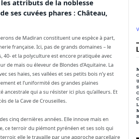
les attributs de la noblesse
e ses cuvées phares : Château,
V
gnerons de Madiran constituent une espèce à part,
erie française. Ici, pas de grands domaines – le
s, 40- et la polyculture est encore pratiquée avec
teur de maïs ou éleveur de Blondes d’Aquitaine. La
M
c ses haies, ses vallées et ses petits bois n’y est
C
U
ement et l’uniformité des grandes plaines
S
é ancestrale qui a su résister ici plus qu’ailleurs. Et
C
C
ès de la Cave de Crouseilles.
L
R
des cinq dernières années. Elle innove mais en
b
ce, ce terroir du piémont pyrénéen et ses sols qui
erroir, elle le travaille par une approche parcellaire