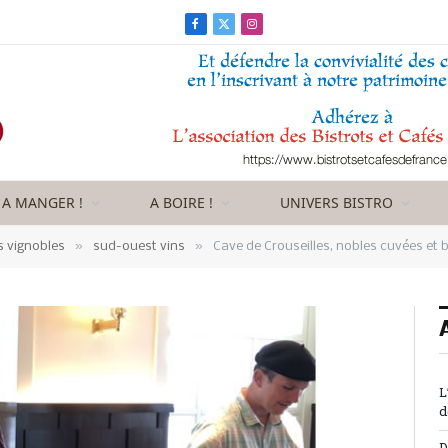
Facebook
X
Instagram
(Twitter)
A MANGER !
A BOIRE !
UNIVERS BISTRO
»
»
s vignobles
sud-ouest vins
Cave de Crouseilles, nobles cuvées et 
L
d