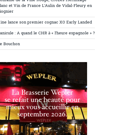
omaine de la Ville Rouge, Crozes Hermitage
lanc et Vin de France L’Aulin de Vidal-Fleury en
iognier
ine lance son premier cognac XO Early Landed
anicule : A quand le CHR à « l’heure espagnole » ?
e Bouchon