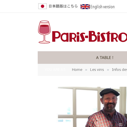
A TABLE !
»
»
YOU ARE AT:
Home
Les vins
Infos de