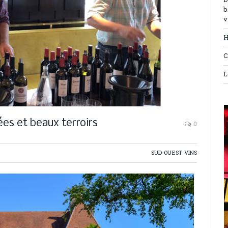
D
b
v
H
C
L
ées et beaux terroirs
0
SUD-OUEST VINS