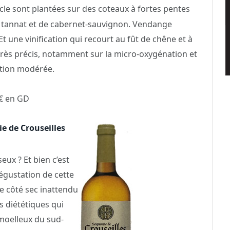
ècle sont plantées sur des coteaux à fortes pentes
 tannat et de cabernet-sauvignon. Vendange
t une vinification qui recourt au fût de chêne et à
 très précis, notamment sur la micro-oxygénation et
ction modérée.
7€ en GD
e de Crouseilles
eux ? Et bien c’est
dégustation de cette
ce côté sec inattendu
s diététiques qui
oelleux du sud-