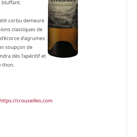
 bluffant.
etit corbu demeure
ssions classiques de
t d’écorce d’agrumes
 un soupçon de
ra dès l’apéritif et
e thon.
https://crouseilles.com