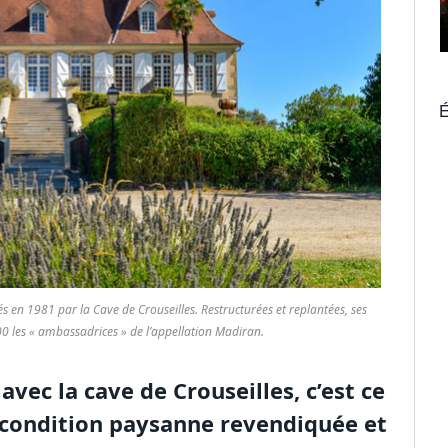
É
s en 1981 par la Cave de Crouseilles. Restructurées et replantées, ses
00 les « ambassadrices » de l’appellation Madiran.
vec la cave de Crouseilles, c’est ce
condition paysanne revendiquée et