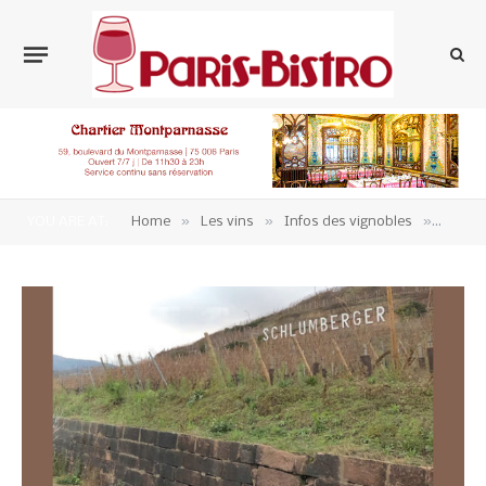
»
»
»
YOU ARE AT:
Home
Les vins
Infos des vignobles
vin-al