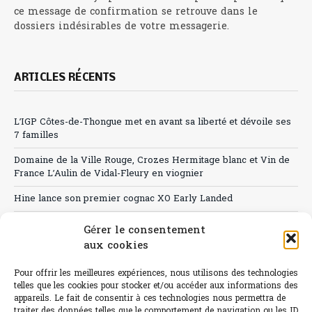
ce message de confirmation se retrouve dans le
dossiers indésirables de votre messagerie.
ARTICLES RÉCENTS
L’IGP Côtes-de-Thongue met en avant sa liberté et dévoile ses
7 familles
Domaine de la Ville Rouge, Crozes Hermitage blanc et Vin de
France L’Aulin de Vidal-Fleury en viognier
Hine lance son premier cognac XO Early Landed
Canicule : A quand le CHR à « l’heure espagnole » ?
Gérer le consentement
aux cookies
Le Bouchon
Pour offrir les meilleures expériences, nous utilisons des technologies
Sélection de rosés 2026
telles que les cookies pour stocker et/ou accéder aux informations des
appareils. Le fait de consentir à ces technologies nous permettra de
traiter des données telles que le comportement de navigation ou les ID