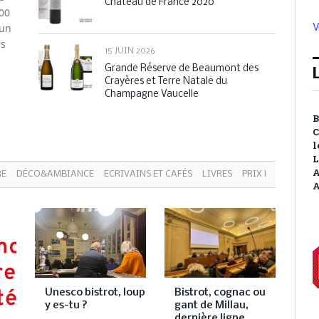
Château de France 2020
000
V
 un
es
15 JUIN 2026
Grande Réserve de Beaumont des
Crayères et Terre Natale du
Champagne Vaucelle
B
C
l
L
A
RE
DÉCO&AMBIANCE
ECRIVAINS ET CAFÉS
LIVRES
PRIX LITTÉRAIRES
A
Unesco bistrot, loup
Bistrot, cognac ou
y es-tu ?
gant de Millau,
dernière ligne