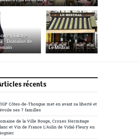
 Bavards du Boulevard
curey Village
4 – Domaine de
emain
Le Mistral
Articles récents
’IGP Côtes-de-Thongue met en avant sa liberté et
évoile ses 7 familles
omaine de la Ville Rouge, Crozes Hermitage
lanc et Vin de France L’Aulin de Vidal-Fleury en
iognier