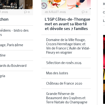
H
C
T 2026
0
28 JUILLET 2026
0
chon
L’IGP Côtes-de-Thongue
L
met en avant sa liberté
et dévoile ses 7 familles
édiens – bistro des
s
Domaine de la Ville Rouge,
Crozes Hermitage blanc et
age, Paris 8ème
Vin de France L’Aulin de Vidal-
Fleury en viognier
tine
Sélection de rosés 2026
ards du Boulevard
Mas des Justes
gria
Château de France 2020
Grande Réserve de
Beaumont des Crayères et
Terre Natale du Champagne