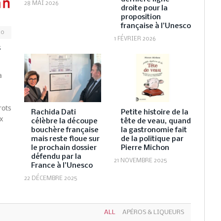
28 MAI 2026
droite pour la
proposition
française à l’Unesco
0
1 FÉVRIER 2026
s
a
rots
Rachida Dati
Petite histoire de la
x
célèbre la découpe
tête de veau, quand
bouchère française
la gastronomie fait
mais reste floue sur
de la politique par
le prochain dossier
Pierre Michon
défendu par la
21 NOVEMBRE 2025
France à l’Unesco
22 DÉCEMBRE 2025
ALL
APÉROS & LIQUEURS