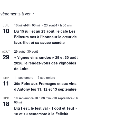
vènements à venir
10 juillet-8 h 00 min
-
23 août-17 h 00 min
JUIL
10
Du 15 juillet au 23 août, le café Les
Éditeurs met à l’honneur le cœur de
faux-filet et sa sauce secrète
29 août
-
30 août
AOÛT
29
« Vignes vins randos » 29 et 30 août
2026, le rendez-vous des vignobles
de Loire
11 septembre
-
13 septembre
SEP
11
39e Foire aux Fromages et aux vins
d’Antony les 11, 12 et 13 septembre
18 septembre-18 h 00 min
-
20 septembre-3 h
SEP
18
00 min
Big Fest, le festival « Food et Teuf »
18 et 19 septembre à la Felicità