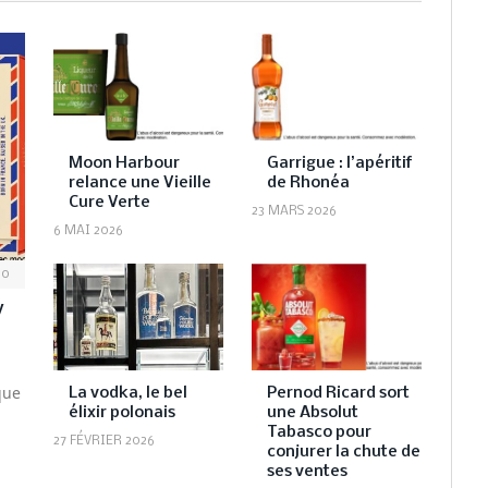
Moon Harbour
Garrigue : l’apéritif
relance une Vieille
de Rhonéa
Cure Verte
23 MARS 2026
6 MAI 2026
0
y
que
La vodka, le bel
Pernod Ricard sort
élixir polonais
une Absolut
Tabasco pour
27 FÉVRIER 2026
conjurer la chute de
ses ventes