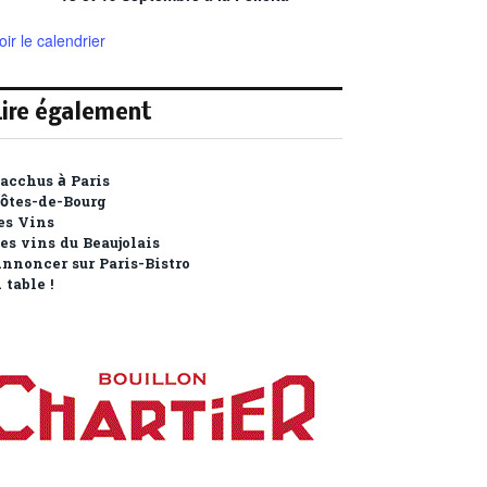
oir le calendrier
Lire également
acchus à Paris
ôtes-de-Bourg
es Vins
es vins du Beaujolais
nnoncer sur Paris-Bistro
OBJETS CULTES
PEINTURE
 table !