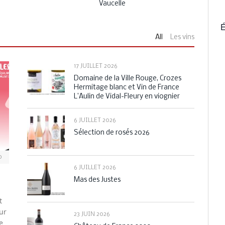
Vaucelle
É
All
Les vins
17 JUILLET 2026
Domaine de la Ville Rouge, Crozes
Hermitage blanc et Vin de France
L’Aulin de Vidal-Fleury en viognier
6 JUILLET 2026
Sélection de rosés 2026
0
6 JUILLET 2026
Mas des Justes
t
ur
23 JUIN 2026
e