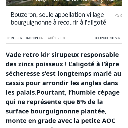
Le village de Bouzeron vu du ciel avec ses vignes
Bouzeron, seule appellation village
0
bourguignonne à recourir à l’aligoté
BY
PARIS REDACTION
ON
3 AOÛT 2018
BOURGOGNE-VINS
Vade retro kir sirupeux responsable
des zincs poisseux ! L’aligoté à l’âpre
sécheresse s’est longtemps marié au
cassis pour arrondir les angles dans
les palais.Pourtant, l’humble cépage
qui ne représente que 6% de la
surface bourguignonne plantée,
monte en grade avec la petite AOC