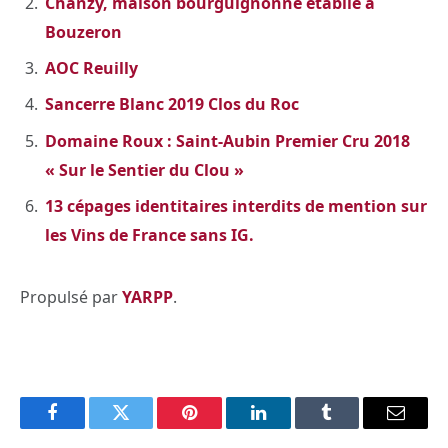
Chanzy, maison bourguignonne établie à
Bouzeron
AOC Reuilly
Sancerre Blanc 2019 Clos du Roc
Domaine Roux : Saint-Aubin Premier Cru 2018
« Sur le Sentier du Clou »
13 cépages identitaires interdits de mention sur
les Vins de France sans IG.
Propulsé par
YARPP
.
Facebook
Twitter
Pinterest
LinkedIn
Tumblr
Email