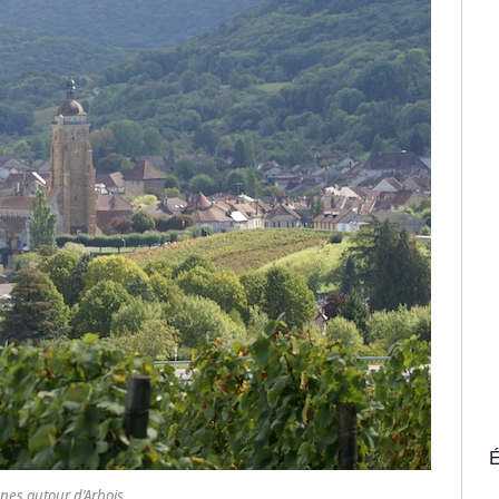
É
gnes autour d’Arbois