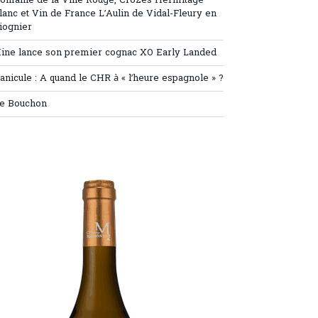
omaine de la Ville Rouge, Crozes Hermitage
lanc et Vin de France L’Aulin de Vidal-Fleury en
iognier
ine lance son premier cognac XO Early Landed
anicule : A quand le CHR à « l’heure espagnole » ?
e Bouchon