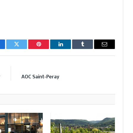
cebook
Twitter
Pinterest
LinkedIn
Tumblr
Email
E
NEXT ARTICLE
g
AOC Saint-Peray