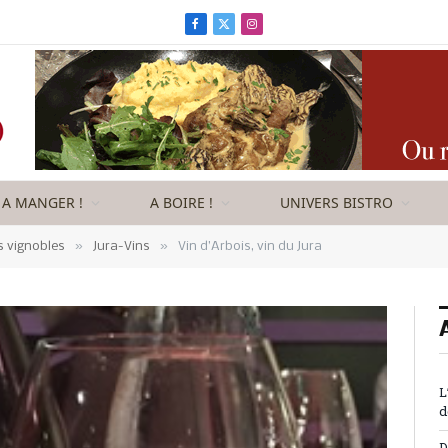
Facebook
X
Instagram
(Twitter)
A MANGER !
A BOIRE !
UNIVERS BISTRO
»
»
s vignobles
Jura-Vins
Vin d’Arbois, vin du Jura
L
d