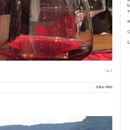
D
b
v
H
C
L
0
JURA-VINS