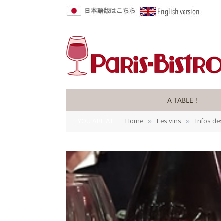
A TABLE !
»
»
YOU ARE AT:
Home
Les vins
Infos de