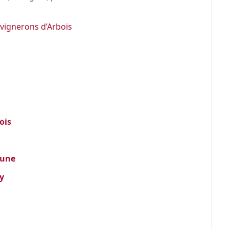
, vignerons d’Arbois
ois
aune
y