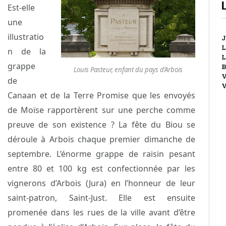
Est-elle
une
illustratio
J
L
n de la
L
grappe
B
Louis Pasteur, enfant du pays d’Arbois
V
de
V
Canaan et de la Terre Promise que les envoyés
de Moïse rapportèrent sur une perche comme
preuve de son existence ? La fête du Biou se
déroule à Arbois chaque premier dimanche de
septembre. L’énorme grappe de raisin pesant
entre 80 et 100 kg est confectionnée par les
vignerons d’Arbois (Jura) en l’honneur de leur
saint-patron, Saint-Just. Elle est ensuite
promenée dans les rues de la ville avant d’être