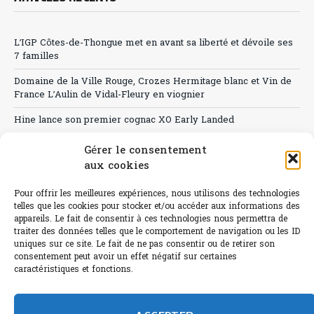
L’IGP Côtes-de-Thongue met en avant sa liberté et dévoile ses
7 familles
Domaine de la Ville Rouge, Crozes Hermitage blanc et Vin de
France L’Aulin de Vidal-Fleury en viognier
Hine lance son premier cognac XO Early Landed
Canicule : A quand le CHR à « l’heure espagnole » ?
Gérer le consentement
aux cookies
Le Bouchon
Pour offrir les meilleures expériences, nous utilisons des technologies
Sélection de rosés 2026
telles que les cookies pour stocker et/ou accéder aux informations des
appareils. Le fait de consentir à ces technologies nous permettra de
traiter des données telles que le comportement de navigation ou les ID
uniques sur ce site. Le fait de ne pas consentir ou de retirer son
consentement peut avoir un effet négatif sur certaines
L'abus d'alcool est dangereux pour la santé.
caractéristiques et fonctions.
Sachez consommer avec modération.
©paris-bistro 2026 Paris-bistro.com est une publication 100%
humain et 0% IA de Paris Bistro Editions - SARL de Presse -