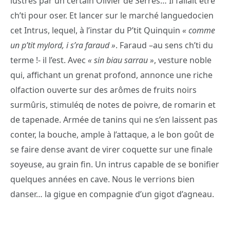
lustres par un certain Olivier de Serres… Il fallait être
ch’ti pour oser. Et lancer sur le marché languedocien
cet Intrus, lequel, à l’instar du P’tit Quinquin
« comme
un p’tit mylord, i s’ra faraud »
. Faraud –au sens ch’ti du
terme !- il l’est. Avec
« sin biau sarrau »
, vesture noble
qui, affichant un grenat profond, annonce une riche
olfaction ouverte sur des arômes de fruits noirs
surmûris, stimuléq de notes de poivre, de romarin et
de tapenade. Armée de tanins qui ne s’en laissent pas
conter, la bouche, ample à l’attaque, a le bon goût de
se faire dense avant de virer coquette sur une finale
soyeuse, au grain fin. Un intrus capable de se bonifier
quelques années en cave. Nous le verrions bien
danser… la gigue en compagnie d’un gigot d’agneau.