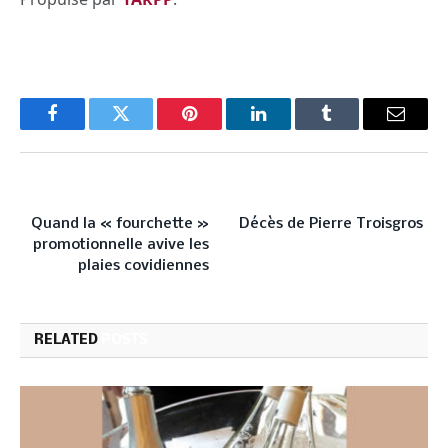
Facebook
Twitter
Pinterest
LinkedIn
Tumblr
Email
PREVIOUS ARTICLE
NEXT ARTICLE
Quand la « fourchette »
Décès de Pierre Troisgros
promotionnelle avive les
plaies covidiennes
RELATED
POSTS