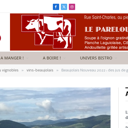
Facebook
X
Instagram
(Twitter)
A MANGER !
A BOIRE !
UNIVERS BISTRO
»
»
s vignobles
vins-beaujolais
Beaujolais Nouveau 2022 : des jus de 
L
d