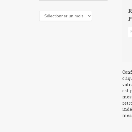
R
Archives
P
Conf
cliq
vali
est 
mess
retr
indé
mess