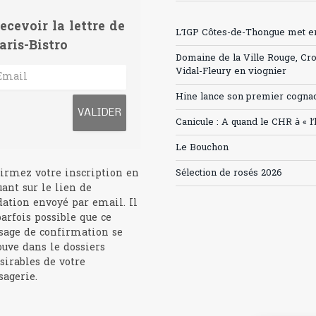
ecevoir la lettre de
L’IGP Côtes-de-Thongue met en 
aris-Bistro
Domaine de la Ville Rouge, Cr
Vidal-Fleury en viognier
Hine lance son premier cogna
Canicule : A quand le CHR à « l
Le Bouchon
irmez votre inscription en
Sélection de rosés 2026
uant sur le lien de
dation envoyé par email. Il
parfois possible que ce
age de confirmation se
ouve dans le dossiers
sirables de votre
agerie.