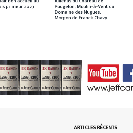
fait bon accueil au
Julienas du Château de
ais primeur 2023
Pougelon, Moulin-à-Vent du
Domaine des Nugues,
Morgon de Franck Chavy
ARTICLES RÉCENTS