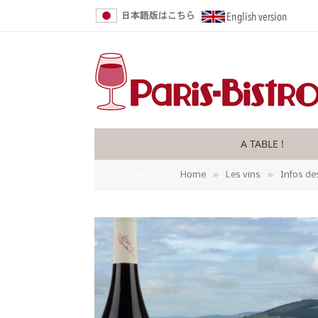
A TABLE !
»
»
YOU ARE AT:
Home
Les vins
Infos de