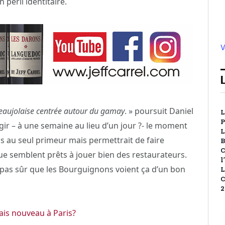
un péril identitaire.
V
 beaujolaise centrée autour du gamay
. » poursuit Daniel
L
P
argir – à une semaine au lieu d’un jour ?- le moment
L
lus au seul primeur mais permettrait de faire
B
C
que semblent prêts à jouer bien des restaurateurs.
l
pas sûr que les Bourguignons voient ça d’un bon
L
C
2
ais nouveau à Paris?