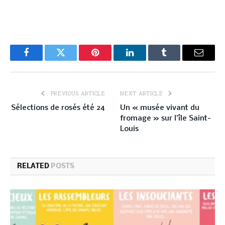
Facebook
Twitter
Pinterest
LinkedIn
Tumblr
Email
PREVIOUS ARTICLE
NEXT ARTICLE
Sélections de rosés été 24
Un « musée vivant du
fromage » sur l’île Saint-
Louis
RELATED
POSTS