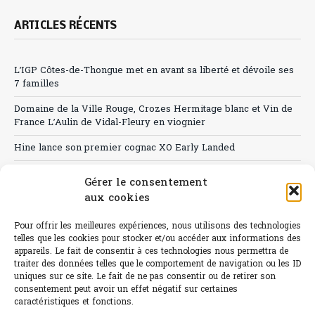
ARTICLES RÉCENTS
L’IGP Côtes-de-Thongue met en avant sa liberté et dévoile ses
7 familles
Domaine de la Ville Rouge, Crozes Hermitage blanc et Vin de
France L’Aulin de Vidal-Fleury en viognier
Hine lance son premier cognac XO Early Landed
Canicule : A quand le CHR à « l’heure espagnole » ?
Gérer le consentement
aux cookies
Le Bouchon
Sélection de rosés 2026
Pour offrir les meilleures expériences, nous utilisons des technologies
telles que les cookies pour stocker et/ou accéder aux informations des
appareils. Le fait de consentir à ces technologies nous permettra de
traiter des données telles que le comportement de navigation ou les ID
uniques sur ce site. Le fait de ne pas consentir ou de retirer son
consentement peut avoir un effet négatif sur certaines
L'abus d'alcool est dangereux pour la santé.
caractéristiques et fonctions.
Sachez consommer avec modération.