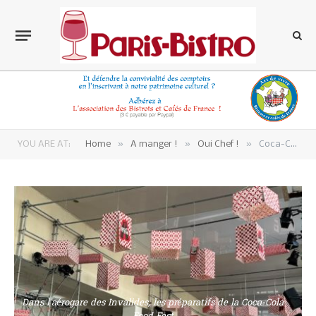
»
»
»
YOU ARE AT:
Home
A manger !
Oui Chef !
Coca-Cola food Fest aux Invalides et Plastic food fest in the sea* !
Dans l'aérogare des Invalides, les préparatifs de la Coca-Cola