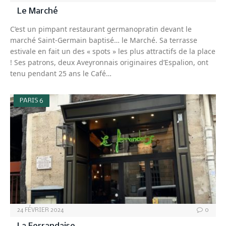
Le Marché
C’est un pimpant restaurant germanopratin devant le
marché Saint-Germain baptisé… le Marché. Sa terrasse
estivale en fait un des « spots » les plus attractifs de la place
! Ses patrons, deux Aveyronnais originaires d’Espalion, ont
tenu pendant 25 ans le Café…
PARIS 6
24 FÉVRIER 2024
0