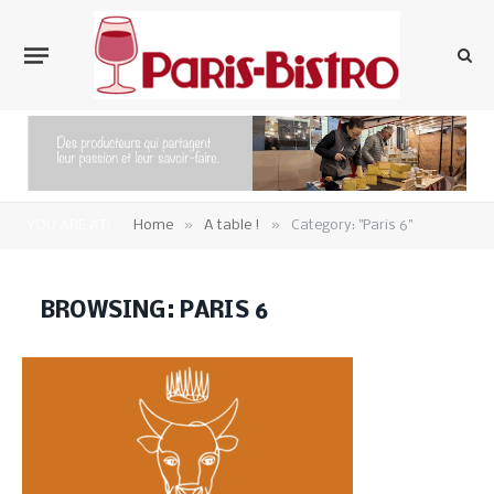
»
»
YOU ARE AT:
Home
A table !
Category: "Paris 6"
BROWSING:
PARIS 6