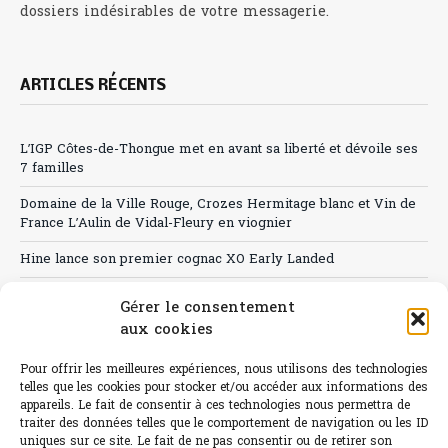
dossiers indésirables de votre messagerie.
ARTICLES RÉCENTS
L’IGP Côtes-de-Thongue met en avant sa liberté et dévoile ses
7 familles
Domaine de la Ville Rouge, Crozes Hermitage blanc et Vin de
France L’Aulin de Vidal-Fleury en viognier
Hine lance son premier cognac XO Early Landed
Canicule : A quand le CHR à « l’heure espagnole » ?
Gérer le consentement
aux cookies
Le Bouchon
Sélection de rosés 2026
Pour offrir les meilleures expériences, nous utilisons des technologies
telles que les cookies pour stocker et/ou accéder aux informations des
appareils. Le fait de consentir à ces technologies nous permettra de
traiter des données telles que le comportement de navigation ou les ID
uniques sur ce site. Le fait de ne pas consentir ou de retirer son