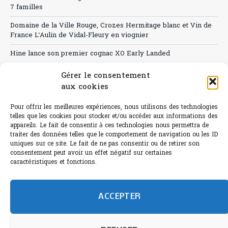
7 familles
Domaine de la Ville Rouge, Crozes Hermitage blanc et Vin de
France L’Aulin de Vidal-Fleury en viognier
Hine lance son premier cognac XO Early Landed
Canicule : A quand le CHR à « l’heure espagnole » ?
Gérer le consentement
aux cookies
Le Bouchon
Pour offrir les meilleures expériences, nous utilisons des technologies
Sélection de rosés 2026
telles que les cookies pour stocker et/ou accéder aux informations des
appareils. Le fait de consentir à ces technologies nous permettra de
traiter des données telles que le comportement de navigation ou les ID
uniques sur ce site. Le fait de ne pas consentir ou de retirer son
consentement peut avoir un effet négatif sur certaines
L'abus d'alcool est dangereux pour la santé.
caractéristiques et fonctions.
Sachez consommer avec modération.
©paris-bistro 2026 Paris-bistro.com est une publication 100%
humain et 0% IA de Paris Bistro Editions - SARL de Presse -
ACCEPTER
mail: contact@paris-bistro.com
Informations légales et
RGPD
Annoncer sur Paris-bistro