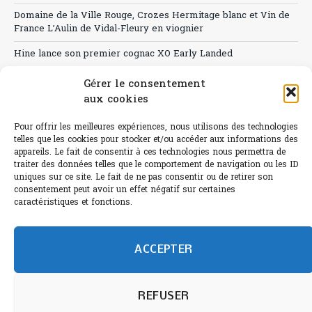
Domaine de la Ville Rouge, Crozes Hermitage blanc et Vin de
France L’Aulin de Vidal-Fleury en viognier
Hine lance son premier cognac XO Early Landed
Canicule : A quand le CHR à « l’heure espagnole » ?
Gérer le consentement
aux cookies
Le Bouchon
Pour offrir les meilleures expériences, nous utilisons des technologies
Sélection de rosés 2026
telles que les cookies pour stocker et/ou accéder aux informations des
appareils. Le fait de consentir à ces technologies nous permettra de
traiter des données telles que le comportement de navigation ou les ID
uniques sur ce site. Le fait de ne pas consentir ou de retirer son
consentement peut avoir un effet négatif sur certaines
L'abus d'alcool est dangereux pour la santé.
caractéristiques et fonctions.
Sachez consommer avec modération.
©paris-bistro 2026 Paris-bistro.com est une publication 100%
humain et 0% IA de Paris Bistro Editions - SARL de Presse -
ACCEPTER
mail: contact@paris-bistro.com
Informations légales et
RGPD
Annoncer sur Paris-bistro
REFUSER