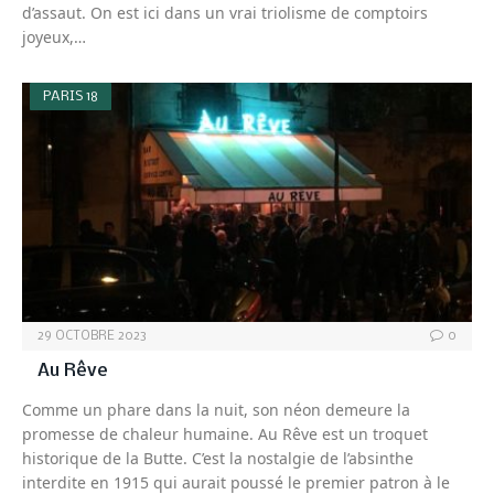
d’assaut. On est ici dans un vrai triolisme de comptoirs
joyeux,…
PARIS 18
29 OCTOBRE 2023
0
Au Rêve
Comme un phare dans la nuit, son néon demeure la
promesse de chaleur humaine. Au Rêve est un troquet
historique de la Butte. C’est la nostalgie de l’absinthe
interdite en 1915 qui aurait poussé le premier patron à le