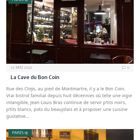
25 MAI 2022
0
La Cave du Bon Coin
Rue des Cloÿs, au pied de Montmartre, il y a le Bon Coin.
Vrai bistrot familial depuis huit décennies où telle une vigie
intangible, Jean-Louis Bras continue de servir p’tits noirs,
p’tits blancs, pots du beaujolais et à proposer une cuisine
gustative…
PARIS 18