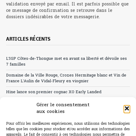
validation envoyé par email. Il est parfois possible que
ce message de confirmation se retrouve dans le
dossiers indésirables de votre messagerie.
ARTICLES RÉCENTS
L’IGP Côtes-de-Thongue met en avant sa liberté et dévoile ses
7 familles
Domaine de la Ville Rouge, Crozes Hermitage blanc et Vin de
France L’Aulin de Vidal-Fleury en viognier
Hine lance son premier cognac XO Early Landed
Canicule : A quand le CHR à « l’heure espagnole » ?
Gérer le consentement
aux cookies
Le Bouchon
Pour offrir les meilleures expériences, nous utilisons des technologies
Sélection de rosés 2026
telles que les cookies pour stocker et/ou accéder aux informations des
appareils. Le fait de consentir à ces technologies nous permettra de