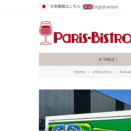
A TABLE !
»
»
YOU ARE AT:
Home
Infos pros
Actual