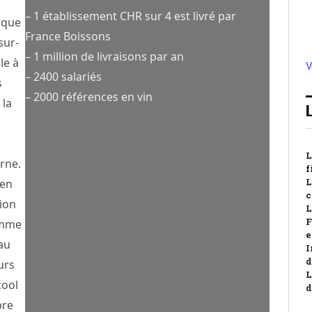
– 1 établissement CHR sur 4 est livré par
aque
France Boissons
sur-
– 1 million de livraisons par an
le à
V
– 2400 salariés
s
– 2000 références en vin
 la
L
rne.
f
 en
L
c
ion
L
F
comme
e
au
I
d
urs
L
cool
d
bre