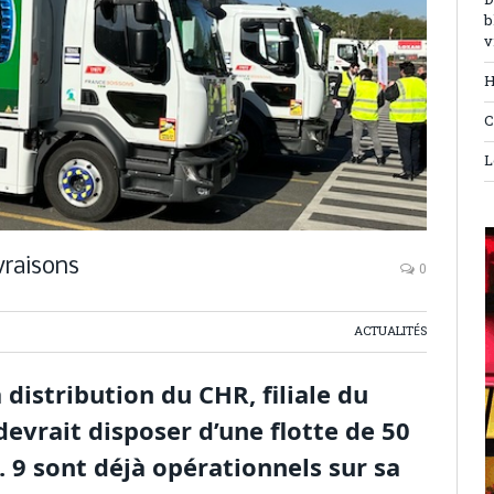
D
b
v
H
C
L
vraisons
0
ACTUALITÉS
 distribution du CHR, filiale du
devrait disposer d’une flotte de 50
. 9 sont déjà opérationnels sur sa