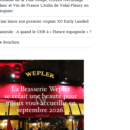
omaine de la Ville Rouge, Crozes Hermitage
lanc et Vin de France L’Aulin de Vidal-Fleury en
iognier
ine lance son premier cognac XO Early Landed
anicule : A quand le CHR à « l’heure espagnole » ?
e Bouchon