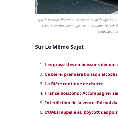
Qui dit véhicule électrique, dit silence. Et un danger pour 
cela l’est encore davantage avec un camion. Ceux de 
conducteur de
Sur Le Même Sujet
Les grossistes en boissons dénoncent
La bière, première boisson alcool
La Bière continue de chuter
France-boissons : Accompagner ses 
Interdiction de la vente d’alcool d
L’UMIH appelle au boycott des pois