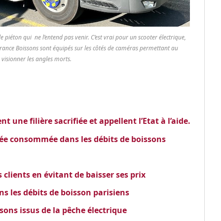
le piéton qui ne l’entend pas venir. C’est vrai pour un scooter électrique,
France Boissons sont équipés sur les côtés de caméras permettant au
 visionner les angles morts.
 une filière sacrifiée et appellent l’Etat à l’aide.
isée consommée dans les débits de boissons
clients en évitant de baisser ses prix
ans les débits de boisson parisiens
sons issus de la pêche électrique