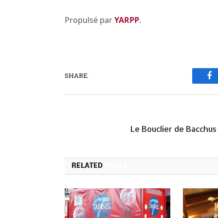
Propulsé par
YARPP
.
SHARE.
Fa
PREVIOUS ARTICL
Le Bouclier de Bacchu
RELATED
POSTS