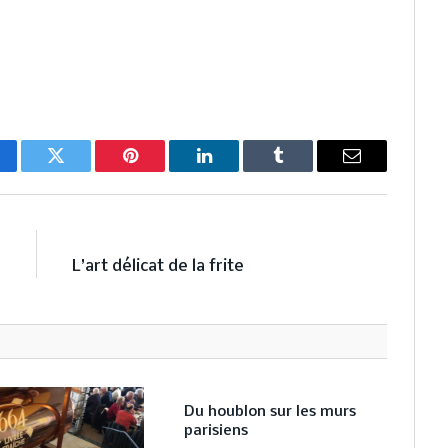
cebook
Twitter
Pinterest
LinkedIn
Tumblr
Email
E
NEXT ARTICLE
s
L’art délicat de la frite
Du houblon sur les murs
parisiens