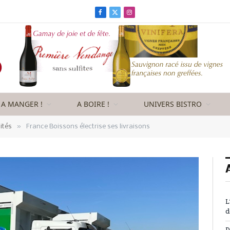
Facebook
X
Instagram
(Twitter)
A MANGER !
A BOIRE !
UNIVERS BISTRO
»
ités
France Boissons électrise ses livraisons
L
d