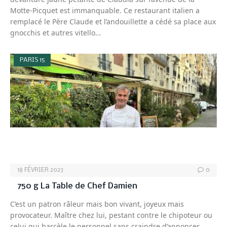
Motte-Picquet est immanquable. Ce restaurant italien a
remplacé le Père Claude et l’andouillette a cédé sa place aux
gnocchis et autres vitello…
PARIS 15
18 FÉVRIER 2023
0
750 g La Table de Chef Damien
C’est un patron râleur mais bon vivant, joyeux mais
provocateur. Maître chez lui, pestant contre le chipoteur ou
celui qui harcèle le personnel sans craindre d’annoncer