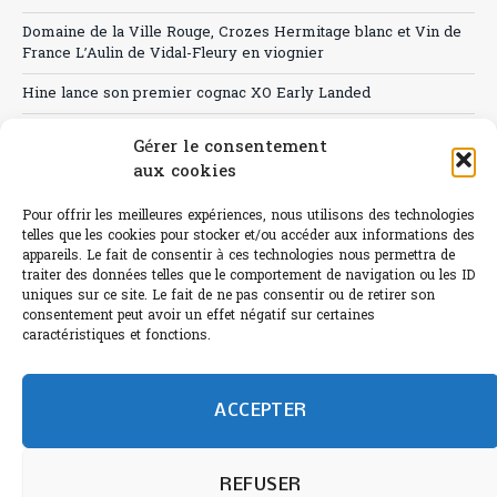
Domaine de la Ville Rouge, Crozes Hermitage blanc et Vin de
France L’Aulin de Vidal-Fleury en viognier
Hine lance son premier cognac XO Early Landed
Canicule : A quand le CHR à « l’heure espagnole » ?
Gérer le consentement
aux cookies
Le Bouchon
Sélection de rosés 2026
Pour offrir les meilleures expériences, nous utilisons des technologies
telles que les cookies pour stocker et/ou accéder aux informations des
appareils. Le fait de consentir à ces technologies nous permettra de
traiter des données telles que le comportement de navigation ou les ID
uniques sur ce site. Le fait de ne pas consentir ou de retirer son
consentement peut avoir un effet négatif sur certaines
L'abus d'alcool est dangereux pour la santé.
caractéristiques et fonctions.
Sachez consommer avec modération.
©paris-bistro 2026 Paris-bistro.com est une publication 100%
humain et 0% IA de Paris Bistro Editions - SARL de Presse -
ACCEPTER
mail: contact@paris-bistro.com
Informations légales et
RGPD
Annoncer sur Paris-bistro
REFUSER