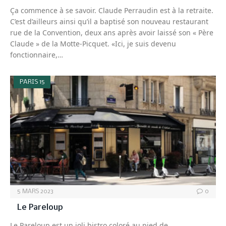
Ça commence à se savoir. Claude Perraudin est à la retraite.
C’est d’ailleurs ainsi qu’il a baptisé son nouveau restaurant
rue de la Convention, deux ans après avoir laissé son « Père
Claude » de la Motte-Picquet. «Ici, je suis devenu
fonctionnaire,…
PARIS 15
5 MARS 2023
0
Le Pareloup
Le Pareloup est un joli bistro coloré au pied de