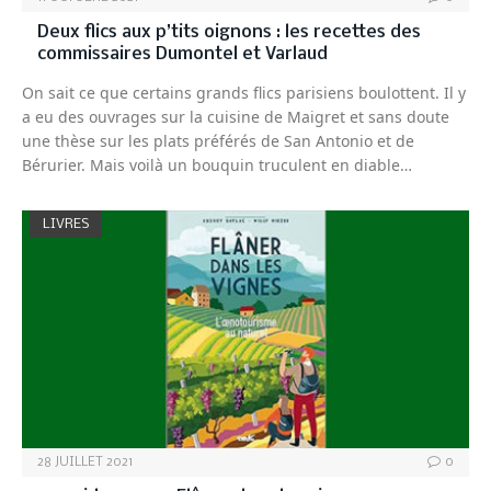
Deux flics aux p’tits oignons : les recettes des
commissaires Dumontel et Varlaud
On sait ce que certains grands flics parisiens boulottent. Il y
a eu des ouvrages sur la cuisine de Maigret et sans doute
une thèse sur les plats préférés de San Antonio et de
Bérurier. Mais voilà un bouquin truculent en diable…
LIVRES
28 JUILLET 2021
0