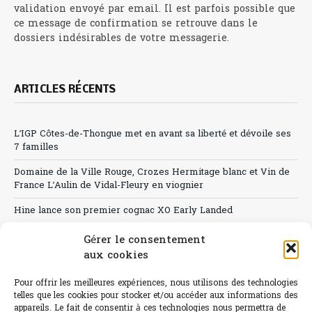
validation envoyé par email. Il est parfois possible que
ce message de confirmation se retrouve dans le
dossiers indésirables de votre messagerie.
ARTICLES RÉCENTS
L’IGP Côtes-de-Thongue met en avant sa liberté et dévoile ses
7 familles
Domaine de la Ville Rouge, Crozes Hermitage blanc et Vin de
France L’Aulin de Vidal-Fleury en viognier
Hine lance son premier cognac XO Early Landed
Canicule : A quand le CHR à « l’heure espagnole » ?
Gérer le consentement
aux cookies
Le Bouchon
Pour offrir les meilleures expériences, nous utilisons des technologies
Sélection de rosés 2026
telles que les cookies pour stocker et/ou accéder aux informations des
appareils. Le fait de consentir à ces technologies nous permettra de