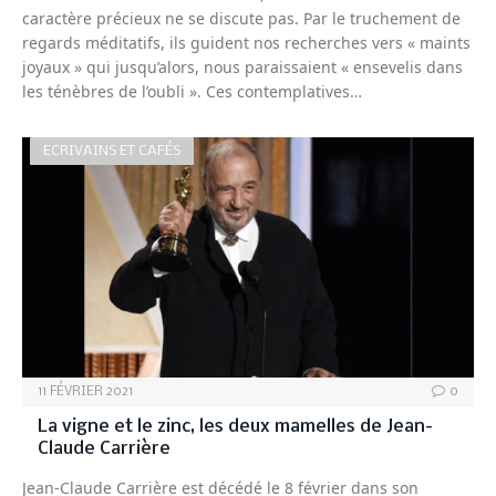
caractère précieux ne se discute pas. Par le truchement de
regards méditatifs, ils guident nos recherches vers « maints
joyaux » qui jusqu’alors, nous paraissaient « ensevelis dans
les ténèbres de l’oubli ». Ces contemplatives…
ECRIVAINS ET CAFÉS
11 FÉVRIER 2021
0
La vigne et le zinc, les deux mamelles de Jean-
Claude Carrière
Jean-Claude Carrière est décédé le 8 février dans son