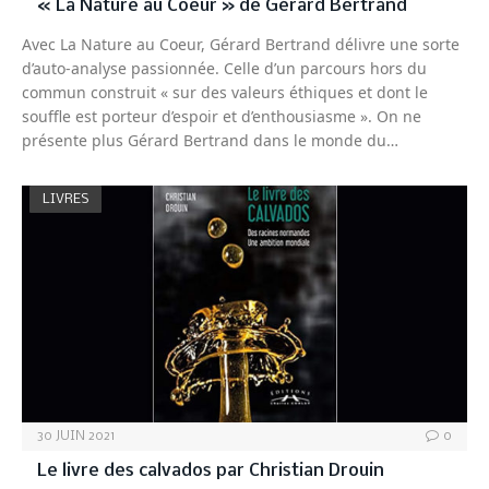
« La Nature au Coeur » de Gérard Bertrand
Avec La Nature au Coeur, Gérard Bertrand délivre une sorte
d’auto-analyse passionnée. Celle d’un parcours hors du
commun construit « sur des valeurs éthiques et dont le
souffle est porteur d’espoir et d’enthousiasme ». On ne
présente plus Gérard Bertrand dans le monde du…
LIVRES
30 JUIN 2021
0
Le livre des calvados par Christian Drouin