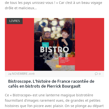
de tous les pays unissez-vous ! » Car c’est à un beau voyage
drôle et malicieux…
LIVRES
24 NOVEMBRE 2019
0
Bistroscope. L’histoire de France racontée de
cafés en bistrots de Pierrick Bourgault
Ce « Bistrocope» est une lanterne magique bistrotière
fourmillant d’images rarement vues, de grandes et petites
histoires que l’on picore avec plaisir. On se plonge au départ