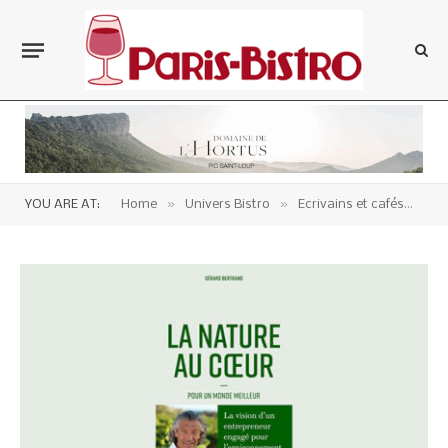
»
»
»
YOU ARE AT:
Home
Univers Bistro
Ecrivains et cafés
Li