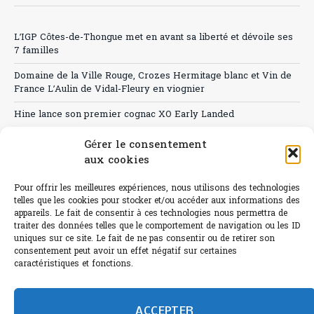
L’IGP Côtes-de-Thongue met en avant sa liberté et dévoile ses
7 familles
Domaine de la Ville Rouge, Crozes Hermitage blanc et Vin de
France L’Aulin de Vidal-Fleury en viognier
Hine lance son premier cognac XO Early Landed
Canicule : A quand le CHR à « l’heure espagnole » ?
Gérer le consentement
aux cookies
Le Bouchon
Pour offrir les meilleures expériences, nous utilisons des technologies
Sélection de rosés 2026
telles que les cookies pour stocker et/ou accéder aux informations des
appareils. Le fait de consentir à ces technologies nous permettra de
traiter des données telles que le comportement de navigation ou les ID
uniques sur ce site. Le fait de ne pas consentir ou de retirer son
consentement peut avoir un effet négatif sur certaines
L'abus d'alcool est dangereux pour la santé.
caractéristiques et fonctions.
Sachez consommer avec modération.
©paris-bistro 2026 Paris-bistro.com est une publication 100%
humain et 0% IA de Paris Bistro Editions - SARL de Presse -
ACCEPTER