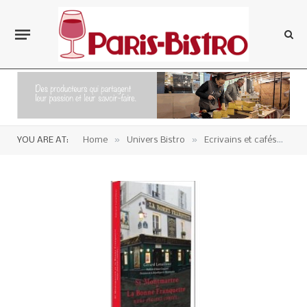
»
»
»
YOU ARE AT:
Home
Univers Bistro
Ecrivains et cafés
Li