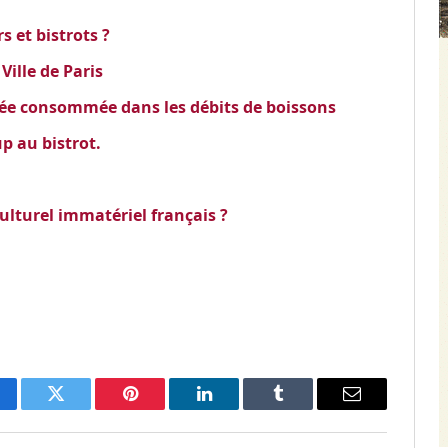
s et bistrots ?
Ville de Paris
isée consommée dans les débits de boissons
p au bistrot.
ulturel immatériel français ?
cebook
Twitter
Pinterest
LinkedIn
Tumblr
Email