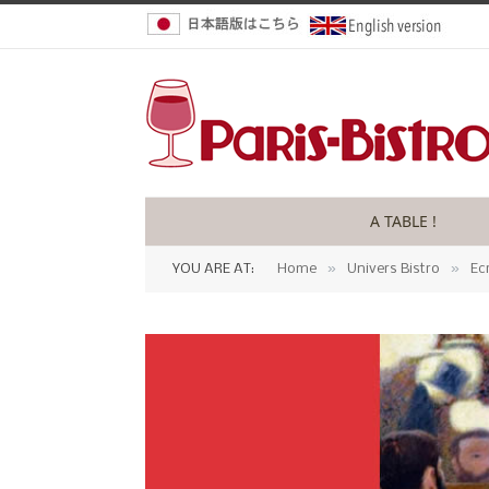
A TABLE !
»
»
YOU ARE AT:
Home
Univers Bistro
Ec