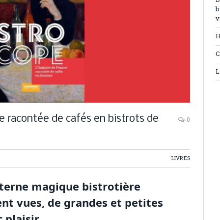
D
b
v
H
C
L
ce racontée de cafés en bistrots de
0
LIVRES
nterne magique bistrotière
nt vues, de grandes et petites
 plaisir.