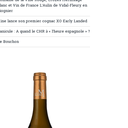
omaine de la Ville Rouge, Crozes Hermitage
lanc et Vin de France L’Aulin de Vidal-Fleury en
iognier
ine lance son premier cognac XO Early Landed
anicule : A quand le CHR à « l’heure espagnole » ?
e Bouchon