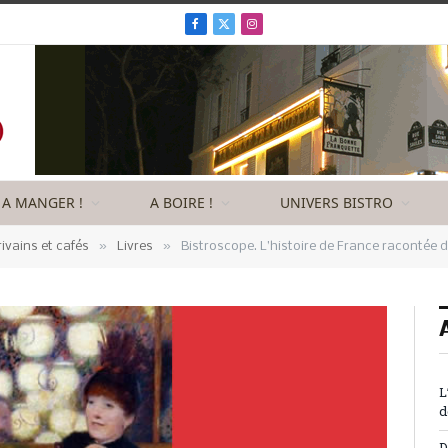
Facebook
X
Instagram
(Twitter)
A MANGER !
A BOIRE !
UNIVERS BISTRO
»
»
rivains et cafés
Livres
Bistroscope. L’histoire de France racontée d
L
d