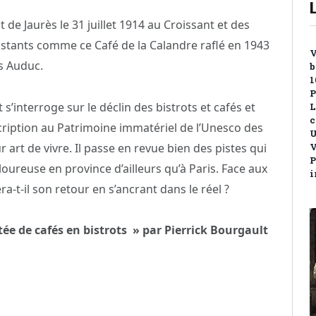
t de Jaurès le 31 juillet 1914 au Croissant et des
istants comme ce Café de la Calandre raflé en 1943
V
es Auduc.
b
1
P
s’interroge sur le déclin des bistrots et cafés et
L
c
nscription au Patrimoine immatériel de l’Unesco des
U
r art de vivre. Il passe en revue bien des pistes qui
V
P
oureuse en province d’ailleurs qu’à Paris. Face aux
i
ra-t-il son retour en s’ancrant dans le réel ?
tée de cafés en bistrots » par Pierrick Bourgault