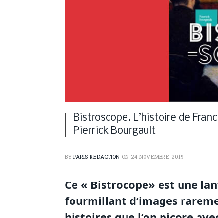
Bistroscope. L’histoire de Fran
Pierrick Bourgault
BY
PARIS REDACTION
ON
24 NOVEMBRE 2019
Ce « Bistrocope» est une la
fourmillant d’images rareme
histoires que l’on picore avec