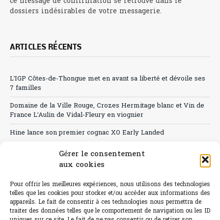
ce message de confirmation se retrouve dans le
dossiers indésirables de votre messagerie.
ARTICLES RÉCENTS
L’IGP Côtes-de-Thongue met en avant sa liberté et dévoile ses
7 familles
Domaine de la Ville Rouge, Crozes Hermitage blanc et Vin de
France L’Aulin de Vidal-Fleury en viognier
Hine lance son premier cognac XO Early Landed
Canicule : A quand le CHR à « l’heure espagnole » ?
Gérer le consentement
aux cookies
Le Bouchon
Pour offrir les meilleures expériences, nous utilisons des technologies
Sélection de rosés 2026
telles que les cookies pour stocker et/ou accéder aux informations des
appareils. Le fait de consentir à ces technologies nous permettra de
traiter des données telles que le comportement de navigation ou les ID