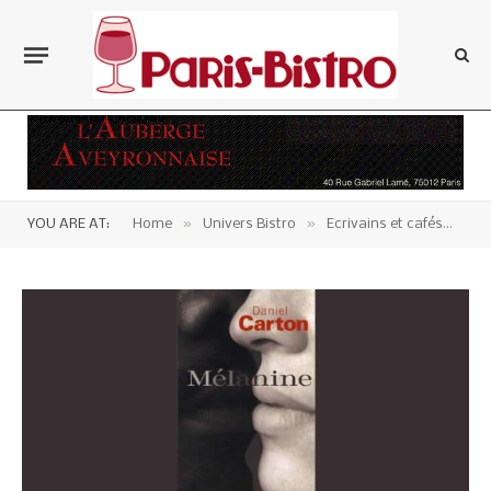
»
»
»
YOU ARE AT:
Home
Univers Bistro
Ecrivains et cafés
Li