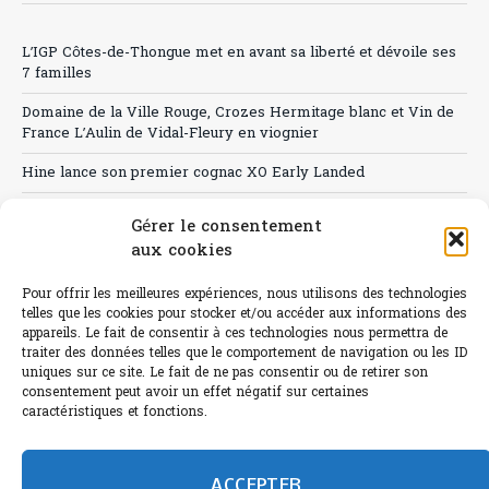
L’IGP Côtes-de-Thongue met en avant sa liberté et dévoile ses
7 familles
Domaine de la Ville Rouge, Crozes Hermitage blanc et Vin de
France L’Aulin de Vidal-Fleury en viognier
Hine lance son premier cognac XO Early Landed
Canicule : A quand le CHR à « l’heure espagnole » ?
Gérer le consentement
aux cookies
Le Bouchon
Sélection de rosés 2026
Pour offrir les meilleures expériences, nous utilisons des technologies
telles que les cookies pour stocker et/ou accéder aux informations des
appareils. Le fait de consentir à ces technologies nous permettra de
traiter des données telles que le comportement de navigation ou les ID
uniques sur ce site. Le fait de ne pas consentir ou de retirer son
consentement peut avoir un effet négatif sur certaines
L'abus d'alcool est dangereux pour la santé.
caractéristiques et fonctions.
Sachez consommer avec modération.
©paris-bistro 2026 Paris-bistro.com est une publication 100%
humain et 0% IA de Paris Bistro Editions - SARL de Presse -
ACCEPTER