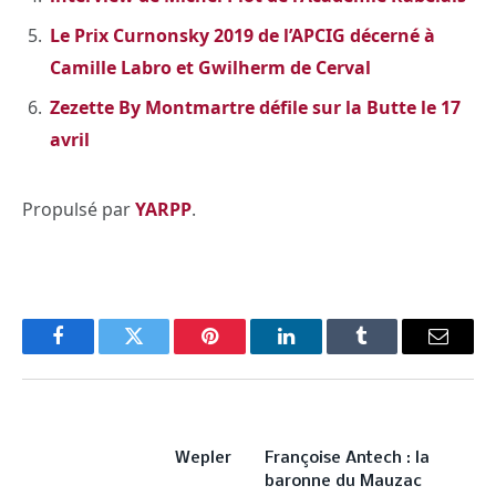
Le Prix Curnonsky 2019 de l’APCIG décerné à
Camille Labro et Gwilherm de Cerval
Zezette By Montmartre défile sur la Butte le 17
avril
Propulsé par
YARPP
.
Facebook
Twitter
Pinterest
LinkedIn
Tumblr
Email
PREVIOUS ARTICLE
NEXT ARTICLE
Wepler
Françoise Antech : la
baronne du Mauzac