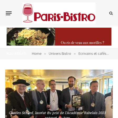
»
»
»
YOU ARE AT:
Home
Univers Bistro
Ecrivains et cafés
pri
Charles Sénard, lauréat du prix de l'Académie Rabelais 2023