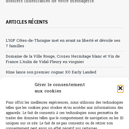
dossiers indésirables de votre messagerie.
ARTICLES RÉCENTS
L’IGP Côtes-de-Thongue met en avant sa liberté et dévoile ses
7 familles
Domaine de la Ville Rouge, Crozes Hermitage blanc et Vin de
France L’Aulin de Vidal-Fleury en viognier
Hine lance son premier cognac XO Early Landed
Canicule : A quand le CHR à « l’heure espagnole » ?
Gérer le consentement
aux cookies
Le Bouchon
Pour offrir les meilleures expériences, nous utilisons des technologies
Sélection de rosés 2026
telles que les cookies pour stocker et/ou accéder aux informations des
appareils. Le fait de consentir à ces technologies nous permettra de
traiter des données telles que le comportement de navigation ou les ID
uniques sur ce site. Le fait de ne pas consentir ou de retirer son
consentement peut avoir un effet négatif sur certaines