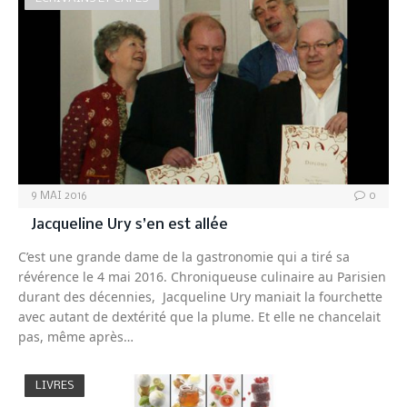
9 MAI 2016
0
Jacqueline Ury s’en est allée
C’est une grande dame de la gastronomie qui a tiré sa
révérence le 4 mai 2016. Chroniqueuse culinaire au Parisien
durant des décennies, Jacqueline Ury maniait la fourchette
avec autant de dextérité que la plume. Et elle ne chancelait
pas, même après…
LIVRES