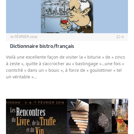
10 FÉVRIER 2016
0
Dictionnaire bistro/français
Voilà une excellente façon de visiter la « biturie » de « zincs
à zeste », quitte à s’accrocher au « bastingage »…une fois «
cointché » dans un « bouic », à force de « goulottiner » tel
un véritable «…
FRUITS ET LÉGUMES