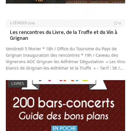
5 FÉVRIER 2016
0
Les rencontres du Livre, de la Truffe et du Vin à
Grignan
Vendredi 5 février * 18h / Office du Tourisme du Pays de
Grignan Inauguration des rencontres * 19h / Caveau des
Vignerons AOC Grignan les Adhémar Dégustation » Les Vins
blancs de Grignan-les-Adhémar et la Truffe » – Tarif : 5€ /…
LIVRES