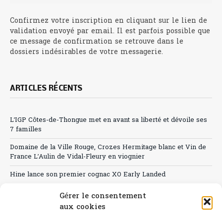
Confirmez votre inscription en cliquant sur le lien de
validation envoyé par email. Il est parfois possible que
ce message de confirmation se retrouve dans le
dossiers indésirables de votre messagerie.
ARTICLES RÉCENTS
L’IGP Côtes-de-Thongue met en avant sa liberté et dévoile ses
7 familles
Domaine de la Ville Rouge, Crozes Hermitage blanc et Vin de
France L’Aulin de Vidal-Fleury en viognier
Hine lance son premier cognac XO Early Landed
Canicule : A quand le CHR à « l’heure espagnole » ?
Gérer le consentement
aux cookies
Le Bouchon