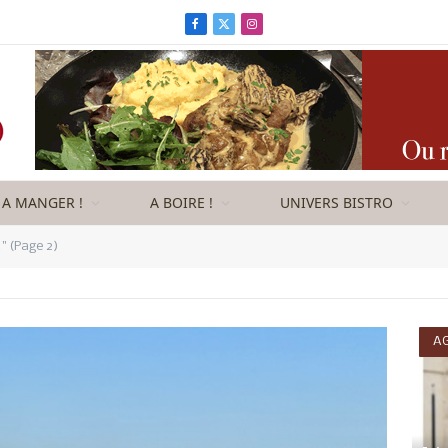
Facebook
X
Instagram
(Twitter)
A MANGER !
A BOIRE !
UNIVERS BISTRO
" (Page 2)
AG