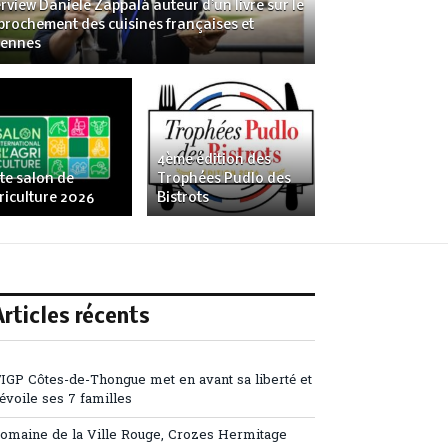
erview Daniele Zappalà auteur d’un livre sur le
prochement des cuisines françaises et
liennes
4ème édition des
ste salon de
Trophées Pudlo des
griculture 2026
Bistrots
Articles récents
’IGP Côtes-de-Thongue met en avant sa liberté et
évoile ses 7 familles
omaine de la Ville Rouge, Crozes Hermitage