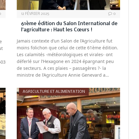
0
12 FÉVRIER 2025
0
61ème édition du Salon International de
l’agriculture : Haut les Cœurs !
Jamais contexte d’un Salon de l’Agriculture fut
e
moins folichon que celui de cette 61ème édition.
ut
Les calamités -météorologiques et virales- ont
déferlé sur l’Hexagone en 2024 épargnant peu
503
de secteurs. A ces plaies – passagères ?- la
ministre de l’Agriculture Annie Genevard a…
AGRICULTURE ET ALIMENTATION