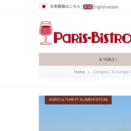
A TABLE !
»
YOU ARE AT:
Home
Category: "A manger !
AGRICULTURE ET ALIMENTATION
OUI CHEF !