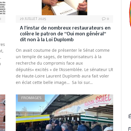
0
29 JUILLET 2025
0
A l’instar de nombreux restaurateurs en
colère le patron de “Oui mon général“
dit non à la Loi Duplomb
res
On avait coutume de présenter le Sénat comme
t,
un temple de sages, de temporisateurs à la
.
recherche du compromis face aux
u
députés« excités » de l’Assemblée. Le sénateur LR
de Haute-Loire Laurent Duplomb aura fait voler
en éclat cette belle image… Sa loi sur…
FROMAGES
É