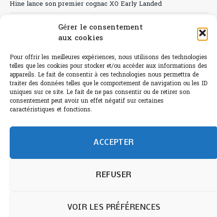
Hine lance son premier cognac XO Early Landed
Canicule : A quand le CHR à « l’heure espagnole » ?
Gérer le consentement
aux cookies
Le Bouchon
Sélection de rosés 2026
Pour offrir les meilleures expériences, nous utilisons des technologies
telles que les cookies pour stocker et/ou accéder aux informations des
appareils. Le fait de consentir à ces technologies nous permettra de
traiter des données telles que le comportement de navigation ou les ID
uniques sur ce site. Le fait de ne pas consentir ou de retirer son
consentement peut avoir un effet négatif sur certaines
L'abus d'alcool est dangereux pour la santé.
caractéristiques et fonctions.
Sachez consommer avec modération.
©paris-bistro 2026 Paris-bistro.com est une publication 100%
humain et 0% IA de Paris Bistro Editions - SARL de Presse -
ACCEPTER
mail: contact@paris-bistro.com
Informations légales et
RGPD
Annoncer sur Paris-bistro
REFUSER
VOIR LES PRÉFÉRENCES