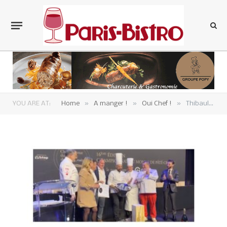
»
»
»
YOU ARE AT:
Home
A manger !
Oui Chef !
Thibault Gonzales Champion du Monde de Pâté-Croûte 2025