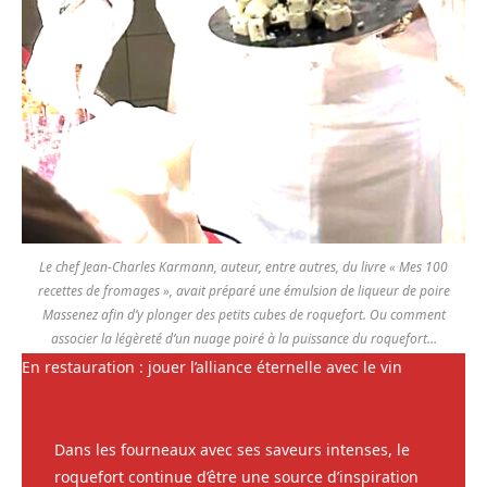
Le chef Jean-Charles Karmann, auteur, entre autres, du livre « Mes 100
recettes de fromages », avait préparé une émulsion de liqueur de poire
Massenez afin d’y plonger des petits cubes de roquefort. Ou comment
associer la légèreté d’un nuage poiré à la puissance du roquefort…
En restauration : jouer l’alliance éternelle avec le vin
Dans les fourneaux avec ses saveurs intenses, le
roquefort continue d’être une source d’inspiration