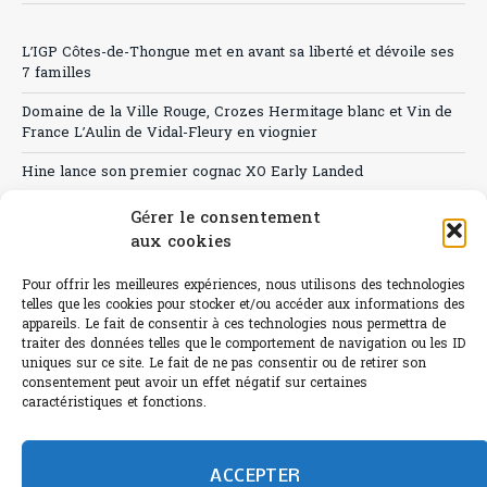
L’IGP Côtes-de-Thongue met en avant sa liberté et dévoile ses
7 familles
Domaine de la Ville Rouge, Crozes Hermitage blanc et Vin de
France L’Aulin de Vidal-Fleury en viognier
Hine lance son premier cognac XO Early Landed
Canicule : A quand le CHR à « l’heure espagnole » ?
Gérer le consentement
aux cookies
Le Bouchon
Pour offrir les meilleures expériences, nous utilisons des technologies
Sélection de rosés 2026
telles que les cookies pour stocker et/ou accéder aux informations des
appareils. Le fait de consentir à ces technologies nous permettra de
traiter des données telles que le comportement de navigation ou les ID
uniques sur ce site. Le fait de ne pas consentir ou de retirer son
consentement peut avoir un effet négatif sur certaines
L'abus d'alcool est dangereux pour la santé.
caractéristiques et fonctions.
Sachez consommer avec modération.
©paris-bistro 2026 Paris-bistro.com est une publication 100%
humain et 0% IA de Paris Bistro Editions - SARL de Presse -
ACCEPTER