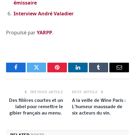
émissaire
Interview André Valadier
Propulsé par
YARPP
.
Facebook
Twitter
Pinterest
LinkedIn
Tumblr
Email
PREVIOUS ARTICLE
NEXT ARTICLE
Des filières courtes et un
A la veille de Wine Paris :
label pour remettre le
L’humeur maussade de
gibier français au menu.
six acteurs du vin.