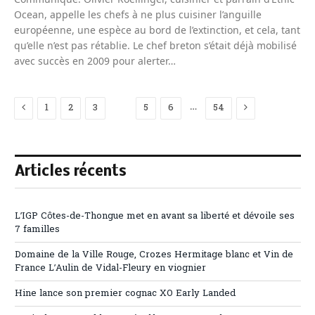
Ocean, appelle les chefs à ne plus cuisiner l’anguille
européenne, une espèce au bord de l’extinction, et cela, tant
qu’elle n’est pas rétablie. Le chef breton s’était déjà mobilisé
avec succès en 2009 pour alerter…
Previous
Next
…
1
2
3
4
5
6
54
Articles récents
L’IGP Côtes-de-Thongue met en avant sa liberté et dévoile ses
7 familles
Domaine de la Ville Rouge, Crozes Hermitage blanc et Vin de
France L’Aulin de Vidal-Fleury en viognier
Hine lance son premier cognac XO Early Landed