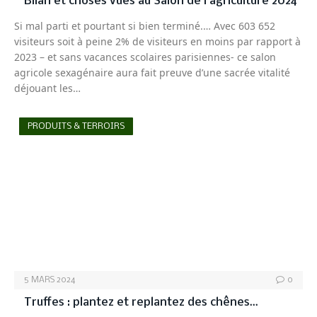
Bilan et choses vues au Salon de l’agriculture 2024
Si mal parti et pourtant si bien terminé.… Avec 603 652
visiteurs soit à peine 2% de visiteurs en moins par rapport à
2023 – et sans vacances scolaires parisiennes- ce salon
agricole sexagénaire aura fait preuve d’une sacrée vitalité
déjouant les…
PRODUITS & TERROIRS
5 MARS 2024
0
Truffes : plantez et replantez des chênes…