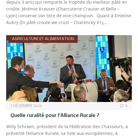
depuis 3 ans) qui remporte le trophée du meilleur pâté en
croûte. Jérémie Krauser (Charcuterie Crauser et Bello –
Lyon) conserve son titre de vice-champion. Quant à Emeline
Aubry (In pâté croute we crust – Charencey 61),…
AGRICULTURE ET ALIMENTATION
7 DÉCEMBRE 2023
0
Quelle ruralité pour l’Alliance Rurale ?
Willy Schraen, président de la Fédération des Chasseurs, a
présenté l’Alliance Rurale, sa liste aux européennes, à