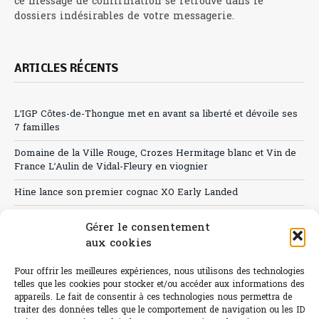
ce message de confirmation se retrouve dans le
dossiers indésirables de votre messagerie.
ARTICLES RÉCENTS
L’IGP Côtes-de-Thongue met en avant sa liberté et dévoile ses
7 familles
Domaine de la Ville Rouge, Crozes Hermitage blanc et Vin de
France L’Aulin de Vidal-Fleury en viognier
Hine lance son premier cognac XO Early Landed
Canicule : A quand le CHR à « l’heure espagnole » ?
Gérer le consentement
aux cookies
Le Bouchon
Sélection de rosés 2026
Pour offrir les meilleures expériences, nous utilisons des technologies
telles que les cookies pour stocker et/ou accéder aux informations des
appareils. Le fait de consentir à ces technologies nous permettra de
traiter des données telles que le comportement de navigation ou les ID