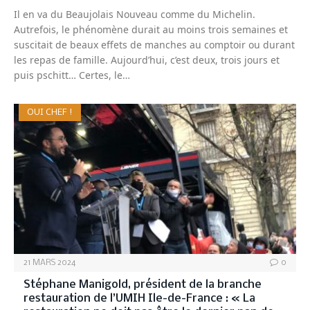
Il en va du Beaujolais Nouveau comme du Michelin.
Autrefois, le phénomène durait au moins trois semaines et
suscitait de beaux effets de manches au comptoir ou durant
les repas de famille. Aujourd’hui, c’est deux, trois jours et
puis pschitt… Certes, le…
OUI CHEF !
21 MARS 2024
0
Stéphane Manigold, président de la branche
restauration de l’UMIH Ile-de-France : « La