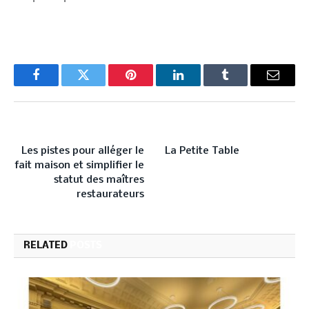
Facebook
Twitter
Pinterest
LinkedIn
Tumblr
Email
PREVIOUS ARTICLE
NEXT ARTICLE
Les pistes pour alléger le
La Petite Table
fait maison et simplifier le
statut des maîtres
restaurateurs
RELATED
POSTS