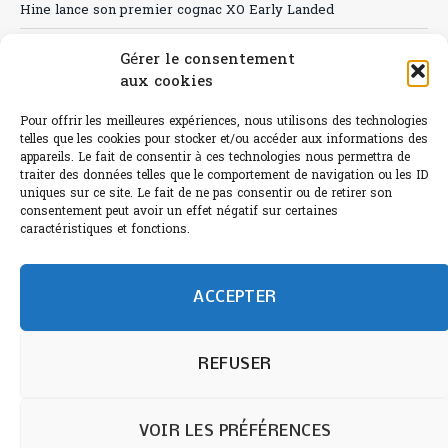
Hine lance son premier cognac XO Early Landed
Canicule : A quand le CHR à « l’heure espagnole » ?
Gérer le consentement
aux cookies
Le Bouchon
Sélection de rosés 2026
Pour offrir les meilleures expériences, nous utilisons des technologies
telles que les cookies pour stocker et/ou accéder aux informations des
appareils. Le fait de consentir à ces technologies nous permettra de
traiter des données telles que le comportement de navigation ou les ID
uniques sur ce site. Le fait de ne pas consentir ou de retirer son
consentement peut avoir un effet négatif sur certaines
L'abus d'alcool est dangereux pour la santé.
caractéristiques et fonctions.
Sachez consommer avec modération.
©paris-bistro 2026 Paris-bistro.com est une publication 100%
humain et 0% IA de Paris Bistro Editions - SARL de Presse -
ACCEPTER
mail: contact@paris-bistro.com
Informations légales et
RGPD
Annoncer sur Paris-bistro
REFUSER
VOIR LES PRÉFÉRENCES