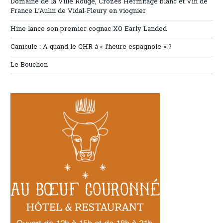
Domaine de la Ville Rouge, Crozes Hermitage blanc et Vin de
France L’Aulin de Vidal-Fleury en viognier
Hine lance son premier cognac XO Early Landed
Canicule : A quand le CHR à « l’heure espagnole » ?
Le Bouchon