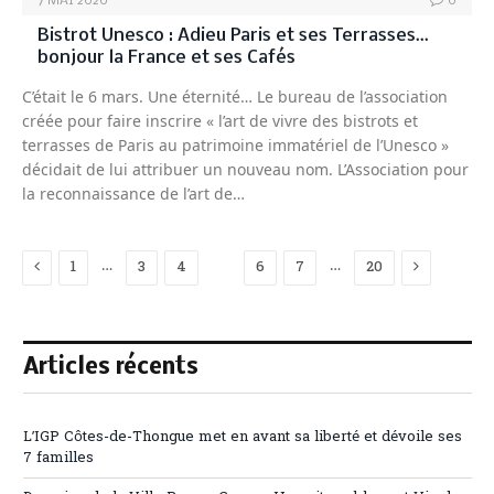
7 MAI 2020
0
Bistrot Unesco : Adieu Paris et ses Terrasses…
bonjour la France et ses Cafés
C’était le 6 mars. Une éternité… Le bureau de l’association
créée pour faire inscrire « l’art de vivre des bistrots et
terrasses de Paris au patrimoine immatériel de l’Unesco »
décidait de lui attribuer un nouveau nom. L’Association pour
la reconnaissance de l’art de…
Previous
Next
…
…
1
3
4
5
6
7
20
Articles récents
L’IGP Côtes-de-Thongue met en avant sa liberté et dévoile ses
7 familles