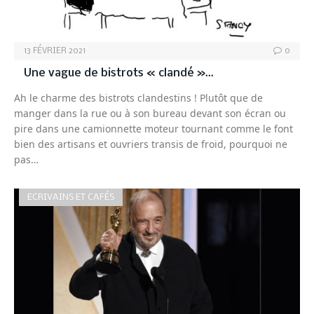
13 FÉVRIER 2021
0
Une vague de bistrots « clandé »…
Ah le charme des bistrots clandestins ! Plutôt que de
manger dans la rue ou à son bureau devant son écran ou
pire dans une camionnette moteur tournant comme le font
bien des artisans et ouvriers transis de froid, pourquoi ne
pas…
ECRIVAINS ET CAFÉS