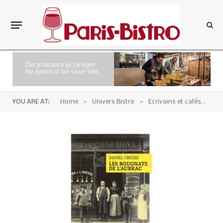
»
»
»
YOU ARE AT:
Home
Univers Bistro
Ecrivains et cafés
Li