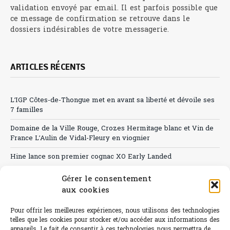
validation envoyé par email. Il est parfois possible que
ce message de confirmation se retrouve dans le
dossiers indésirables de votre messagerie.
ARTICLES RÉCENTS
L’IGP Côtes-de-Thongue met en avant sa liberté et dévoile ses
7 familles
Domaine de la Ville Rouge, Crozes Hermitage blanc et Vin de
France L’Aulin de Vidal-Fleury en viognier
Hine lance son premier cognac XO Early Landed
Canicule : A quand le CHR à « l’heure espagnole » ?
Gérer le consentement
aux cookies
Le Bouchon
Pour offrir les meilleures expériences, nous utilisons des technologies
Sélection de rosés 2026
telles que les cookies pour stocker et/ou accéder aux informations des
appareils. Le fait de consentir à ces technologies nous permettra de