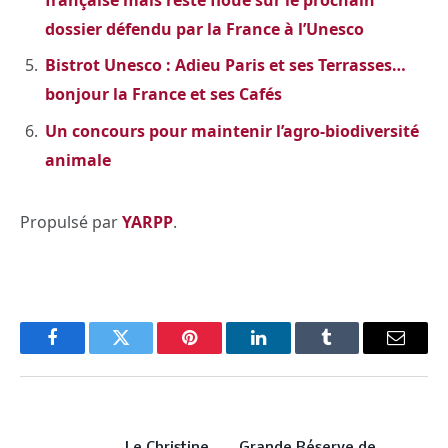
française mais reste floue sur le prochain
dossier défendu par la France à l’Unesco
Bistrot Unesco : Adieu Paris et ses Terrasses…
bonjour la France et ses Cafés
Un concours pour maintenir l’agro-biodiversité
animale
Propulsé par
YARPP
.
Facebook
Twitter
Pinterest
LinkedIn
Tumblr
Email
PREVIOUS ARTICLE
NEXT ARTICLE