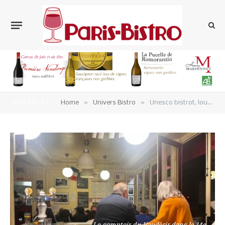
»
»
YOU ARE AT:
Home
Univers Bistro
Unesco bistrot, loup y es-tu ?