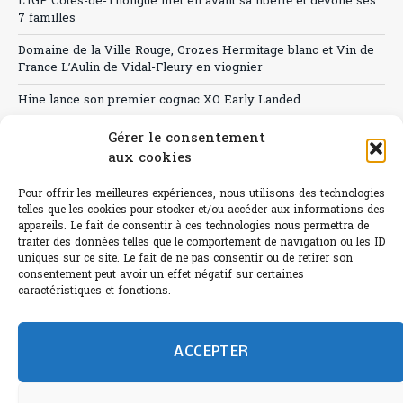
L’IGP Côtes-de-Thongue met en avant sa liberté et dévoile ses
7 familles
Domaine de la Ville Rouge, Crozes Hermitage blanc et Vin de
France L’Aulin de Vidal-Fleury en viognier
Hine lance son premier cognac XO Early Landed
Canicule : A quand le CHR à « l’heure espagnole » ?
Gérer le consentement
aux cookies
Le Bouchon
Pour offrir les meilleures expériences, nous utilisons des technologies
Sélection de rosés 2026
telles que les cookies pour stocker et/ou accéder aux informations des
appareils. Le fait de consentir à ces technologies nous permettra de
traiter des données telles que le comportement de navigation ou les ID
uniques sur ce site. Le fait de ne pas consentir ou de retirer son
consentement peut avoir un effet négatif sur certaines
L'abus d'alcool est dangereux pour la santé.
caractéristiques et fonctions.
Sachez consommer avec modération.
©paris-bistro 2026 Paris-bistro.com est une publication 100%
humain et 0% IA de Paris Bistro Editions - SARL de Presse -
ACCEPTER
mail: contact@paris-bistro.com
Informations légales et
RGPD
Annoncer sur Paris-bistro