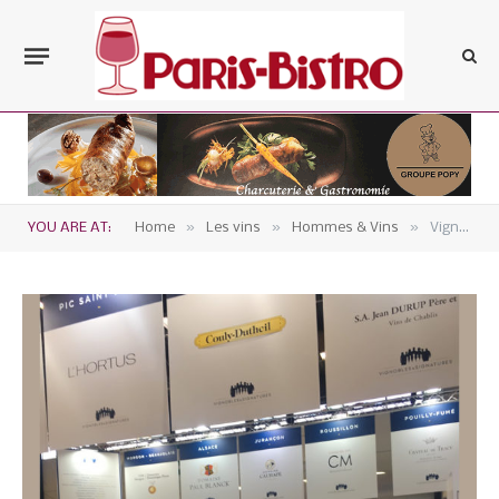
»
»
»
YOU ARE AT:
Home
Les vins
Hommes & Vins
Vignobles & Signatures intègre le cognac Abecassis