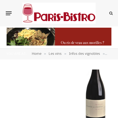
»
»
»
YOU ARE AT:
Home
Les vins
Infos des vignobles
Vins d