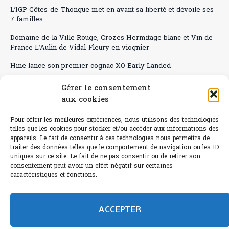
L’IGP Côtes-de-Thongue met en avant sa liberté et dévoile ses
7 familles
Domaine de la Ville Rouge, Crozes Hermitage blanc et Vin de
France L’Aulin de Vidal-Fleury en viognier
Hine lance son premier cognac XO Early Landed
Canicule : A quand le CHR à « l’heure espagnole » ?
Gérer le consentement
aux cookies
Le Bouchon
Pour offrir les meilleures expériences, nous utilisons des technologies
Sélection de rosés 2026
telles que les cookies pour stocker et/ou accéder aux informations des
appareils. Le fait de consentir à ces technologies nous permettra de
traiter des données telles que le comportement de navigation ou les ID
uniques sur ce site. Le fait de ne pas consentir ou de retirer son
consentement peut avoir un effet négatif sur certaines
L'abus d'alcool est dangereux pour la santé.
caractéristiques et fonctions.
Sachez consommer avec modération.
©paris-bistro 2026 Paris-bistro.com est une publication 100%
humain et 0% IA de Paris Bistro Editions - SARL de Presse -
ACCEPTER
mail: contact@paris-bistro.com
Informations légales et
RGPD