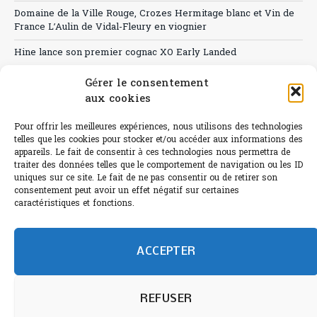
Domaine de la Ville Rouge, Crozes Hermitage blanc et Vin de
France L’Aulin de Vidal-Fleury en viognier
Hine lance son premier cognac XO Early Landed
Canicule : A quand le CHR à « l’heure espagnole » ?
Gérer le consentement
aux cookies
Le Bouchon
Pour offrir les meilleures expériences, nous utilisons des technologies
Sélection de rosés 2026
telles que les cookies pour stocker et/ou accéder aux informations des
appareils. Le fait de consentir à ces technologies nous permettra de
traiter des données telles que le comportement de navigation ou les ID
uniques sur ce site. Le fait de ne pas consentir ou de retirer son
consentement peut avoir un effet négatif sur certaines
L'abus d'alcool est dangereux pour la santé.
caractéristiques et fonctions.
Sachez consommer avec modération.
©paris-bistro 2026 Paris-bistro.com est une publication 100%
humain et 0% IA de Paris Bistro Editions - SARL de Presse -
ACCEPTER
mail: contact@paris-bistro.com
Informations légales et
RGPD
Annoncer sur Paris-bistro
REFUSER