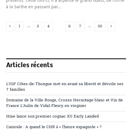
présents. Cette fois-ci, il a arpenté le grand ouest, de l’Orne
à la Sarthe en passant par…
Previous
Next
…
…
1
3
4
5
6
7
30
Articles récents
L’IGP Côtes-de-Thongue met en avant sa liberté et dévoile ses
7 familles
Domaine de la Ville Rouge, Crozes Hermitage blanc et Vin de
France L’Aulin de Vidal-Fleury en viognier
Hine lance son premier cognac XO Early Landed
Canicule : A quand le CHR à « l’heure espagnole » ?