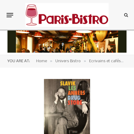
»
»
»
YOU ARE AT:
Home
Univers Bistro
Ecrivains et cafés
Li