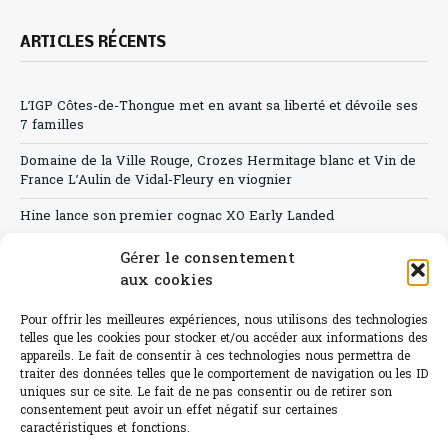
ARTICLES RÉCENTS
L’IGP Côtes-de-Thongue met en avant sa liberté et dévoile ses
7 familles
Domaine de la Ville Rouge, Crozes Hermitage blanc et Vin de
France L’Aulin de Vidal-Fleury en viognier
Hine lance son premier cognac XO Early Landed
Canicule : A quand le CHR à « l’heure espagnole » ?
Gérer le consentement
aux cookies
Le Bouchon
Pour offrir les meilleures expériences, nous utilisons des technologies
Sélection de rosés 2026
telles que les cookies pour stocker et/ou accéder aux informations des
appareils. Le fait de consentir à ces technologies nous permettra de
traiter des données telles que le comportement de navigation ou les ID
uniques sur ce site. Le fait de ne pas consentir ou de retirer son
consentement peut avoir un effet négatif sur certaines
L'abus d'alcool est dangereux pour la santé.
caractéristiques et fonctions.