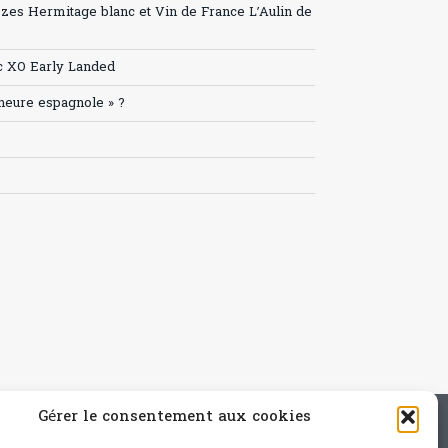
ozes Hermitage blanc et Vin de France L’Aulin de
c XO Early Landed
’heure espagnole » ?
Gérer le consentement aux cookies
e - mail: contact@paris-bistro.com