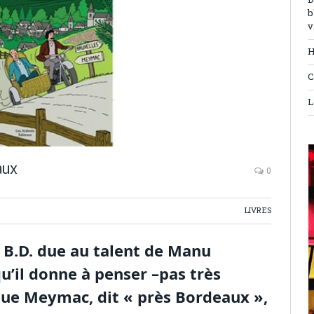
D
b
v
H
C
L
aux
0
LIVRES
te B.D. due au talent de Manu
qu’il donne à penser –pas très
que Meymac, dit « près Bordeaux »,