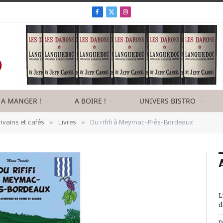
Facebook
X
Instagram
(Twitter)
A MANGER !
A BOIRE !
UNIVERS BISTRO
»
»
rivains et cafés
Livres
Du rififi à Meymac-Près-Bordeaux
L
d