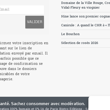
Domaine de la Ville Rouge, Cr
Vidal-Fleury en viognier
Hine lance son premier cogna
Canicule : A quand le CHR à « l
Le Bouchon
irmez votre inscription en
Sélection de rosés 2026
uant sur le lien de
dation envoyé par email. Il
parfois possible que ce
age de confirmation se
ouve dans le dossiers
sirables de votre
agerie.
 santé. Sachez consommer avec modération.
ication 100% humain et 0% IA de Paris Bistro Editions - SARL de Press