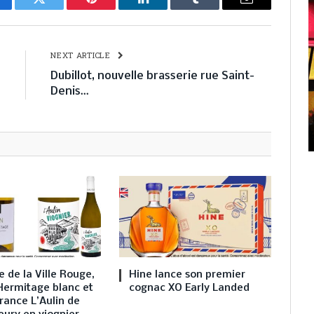
cebook
Twitter
Pinterest
LinkedIn
Tumblr
Email
E
NEXT ARTICLE
e
Dubillot, nouvelle brasserie rue Saint-
e
Denis…
 de la Ville Rouge,
Hine lance son premier
Hermitage blanc et
cognac XO Early Landed
rance L’Aulin de