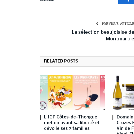
Fa
PREVIOUS ARTICL
La sélection beaujolaise d
Montmartr
RELATED
POSTS
L’IGP Côtes-de-Thongue
Domaine
met en avant sa liberté et
Crozes 
dévoile ses 7 familles
Vin de F