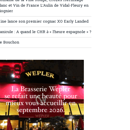
omaine de la Ville Rouge, Crozes Hermitage
lanc et Vin de France L’Aulin de Vidal-Fleury en
iognier
ine lance son premier cognac XO Early Landed
anicule : A quand le CHR à « l’heure espagnole » ?
e Bouchon