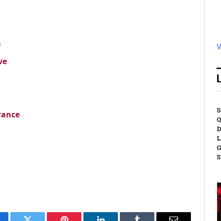
m
V
ve
S
France
Q
D
L
G
S