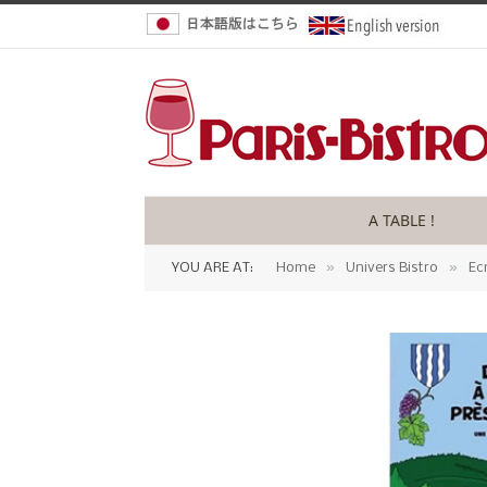
A TABLE !
»
»
YOU ARE AT:
Home
Univers Bistro
Ec