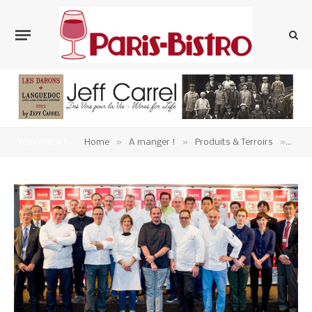
»
»
»
YOU ARE AT:
Home
A manger !
Produits & Terroirs
Vian