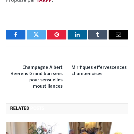
Propulsé par
YARPP
.
Facebook
Twitter
Pinterest
LinkedIn
Tumblr
Email
PREVIOUS ARTICLE
NEXT ARTICLE
Champagne Albert
Mirifiques effervescences
Beerens Grand bon sens
champenoises
pour sensuelles
moustillances
RELATED
POSTS