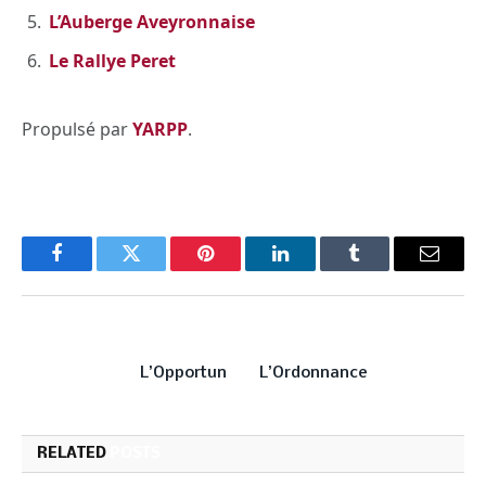
L’Auberge Aveyronnaise
Le Rallye Peret
Propulsé par
YARPP
.
Facebook
Twitter
Pinterest
LinkedIn
Tumblr
Email
PREVIOUS ARTICLE
NEXT ARTICLE
L’Opportun
L’Ordonnance
RELATED
POSTS