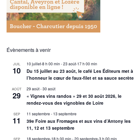
Évènements à venir
10 juillet-8 h 00 min
-
23 août-17 h 00 min
JUIL
10
Du 15 juillet au 23 août, le café Les Éditeurs met à
l’honneur le cœur de faux-filet et sa sauce secrète
29 août
-
30 août
AOÛT
29
« Vignes vins randos » 29 et 30 août 2026, le
rendez-vous des vignobles de Loire
11 septembre
-
13 septembre
SEP
11
39e Foire aux Fromages et aux vins d’Antony les
11, 12 et 13 septembre
18 septembre-18 h 00 min
-
20 septembre-3 h 00 min
SEP