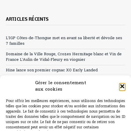
ARTICLES RÉCENTS
L’IGP Côtes-de-Thongue met en avant sa liberté et dévoile ses
7 familles
Domaine de la Ville Rouge, Crozes Hermitage blanc et Vin de
France L’Aulin de Vidal-Fleury en viognier
Hine lance son premier cognac XO Early Landed
Canicule : A quand le CHR à « l’heure espagnole » ?
Gérer le consentement
aux cookies
Le Bouchon
Pour offrir les meilleures expériences, nous utilisons des technologies
Sélection de rosés 2026
telles que les cookies pour stocker et/ou accéder aux informations des
appareils. Le fait de consentir à ces technologies nous permettra de
traiter des données telles que le comportement de navigation ou les ID
uniques sur ce site. Le fait de ne pas consentir ou de retirer son
consentement peut avoir un effet négatif sur certaines