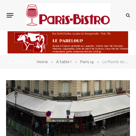
»
»
»
YOU ARE AT:
Home
A table !
Paris 14
Le Plomb du Cantal