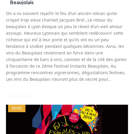
Beaujolais
On a vu souvent rejaillir le feu d’un ancien volcan qu’on
croyait trop vieux chantait Jacques Brel…Le retour du
beaujolais à Lyon évoque un peu le réveil d’un vieil amour
assoupi. Heureux Lyonnais qui semblent redécouvrir cette
richesse qui est à leur porte et qu’ils ont eu un peu
tendance à snober pendant quelques décennies. Ainsi, les
vins du Beaujolais reviennent en force dans une
cinquantaine de bars à vins, cavistes et de la cité des gones
à l’occasion de ce 2ème Festival Instants Beaujolais. Au
programme rencontres vigneronnes, dégustations festives.
Les vins du Beaujolais n’auront plus de secret pour…
READ MORE
NEWS