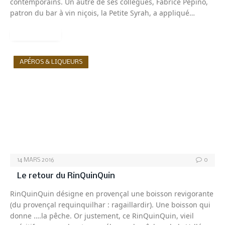
contemporains. Un autre de ses collègues, Fabrice Pépino,
patron du bar à vin niçois, la Petite Syrah, a appliqué…
READ MORE
APÉROS & LIQUEURS
14 MARS 2016
0
Le retour du RinQuinQuin
RinQuinQuin désigne en provençal une boisson revigorante
(du provençal requinquilhar : ragaillardir). Une boisson qui
donne ….la pêche. Or justement, ce RinQuinQuin, vieil