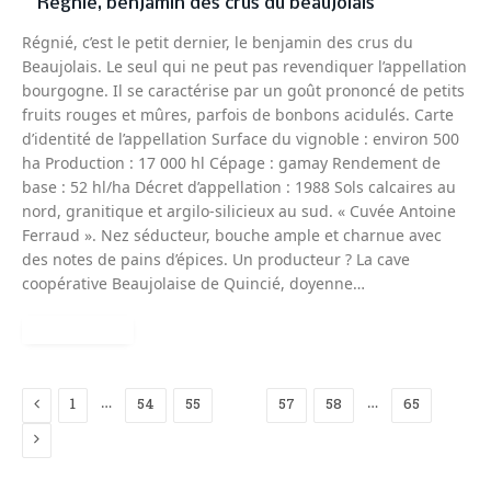
Régnié, benjamin des crus du beaujolais
Régnié, c’est le petit dernier, le benjamin des crus du
Beaujolais. Le seul qui ne peut pas revendiquer l’appellation
bourgogne. Il se caractérise par un goût prononcé de petits
fruits rouges et mûres, parfois de bonbons acidulés. Carte
d’identité de l’appellation Surface du vignoble : environ 500
ha Production : 17 000 hl Cépage : gamay Rendement de
base : 52 hl/ha Décret d’appellation : 1988 Sols calcaires au
nord, granitique et argilo-silicieux au sud. « Cuvée Antoine
Ferraud ». Nez séducteur, bouche ample et charnue avec
des notes de pains d’épices. Un producteur ? La cave
coopérative Beaujolaise de Quincié, doyenne…
READ MORE
Previous
…
…
1
54
55
56
57
58
65
Next