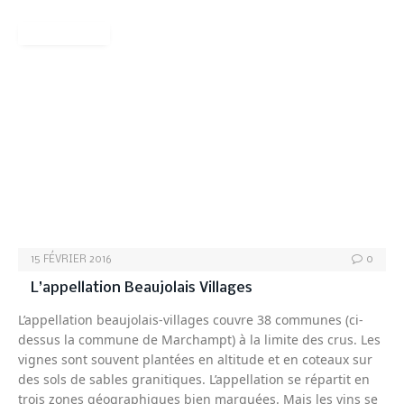
READ MORE
VINS-BEAUJOLAIS
15 FÉVRIER 2016
0
L’appellation Beaujolais Villages
L’appellation beaujolais-villages couvre 38 communes (ci-
dessus la commune de Marchampt) à la limite des crus. Les
vignes sont souvent plantées en altitude et en coteaux sur
des sols de sables granitiques. L’appellation se répartit en
trois zones géographiques bien marquées. Mais les vins se