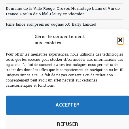
Domaine de la Ville Rouge, Crozes Hermitage blanc et Vin de
France L’Aulin de Vidal-Fleury en viognier
Hine lance son premier cognac XO Early Landed
Canicule : A quand le CHR à « l’heure espagnole » ?
Gérer le consentement
aux cookies
Le Bouchon
Pour offrir les meilleures expériences, nous utilisons des technologies
Sélection de rosés 2026
telles que les cookies pour stocker et/ou accéder aux informations des
appareils. Le fait de consentir à ces technologies nous permettra de
traiter des données telles que le comportement de navigation ou les ID
uniques sur ce site. Le fait de ne pas consentir ou de retirer son
consentement peut avoir un effet négatif sur certaines
L'abus d'alcool est dangereux pour la santé.
caractéristiques et fonctions.
Sachez consommer avec modération.
©paris-bistro 2026 Paris-bistro.com est une publication 100%
humain et 0% IA de Paris Bistro Editions - SARL de Presse -
ACCEPTER
mail: contact@paris-bistro.com
Informations légales et
RGPD
Annoncer sur Paris-bistro
REFUSER