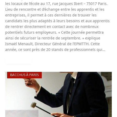
les locaux de l’école au 17, rue Jacques Ibert – 75017 Paris.
Lieu de rencontre et d’échange entre les apprentis et les
entreprises, il permet à ces dernières de trouver les
candidats les plus adaptés à leurs besoins et aux apprentis
de rentrer directement en contact avec de nombreux
potentiels futurs employeurs. « Cette journée permettra
ainsi de sécuriser la rentrée de septembre. » explique
Ismaël Menault, Directeur Général de l’EPMTTH. Cette
année, ce sont près de 20 stands de professionnels qui…
READ MORE
BACCHUS À PARIS