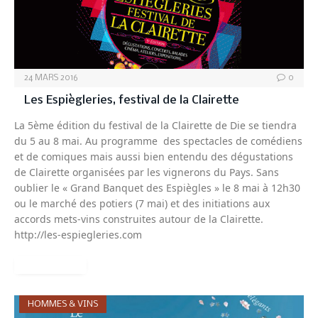
24 MARS 2016
0
Les Espiègleries, festival de la Clairette
La 5ème édition du festival de la Clairette de Die se tiendra
du 5 au 8 mai. Au programme des spectacles de comédiens
et de comiques mais aussi bien entendu des dégustations
de Clairette organisées par les vignerons du Pays. Sans
oublier le « Grand Banquet des Espiègles » le 8 mai à 12h30
ou le marché des potiers (7 mai) et des initiations aux
accords mets-vins construites autour de la Clairette.
http://les-espiegleries.com
READ MORE
HOMMES & VINS