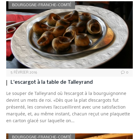
BOURGOGNE-FRANCHE-COMTÉ
5 FÉVRIER 2016
0
L’escargot à la table de Talleyrand
Le souper de Talleyrand où l’escargot à la bourguignonne
devint un mets de roi. «Dès que la plat d’escargots fut
présenté, les convives l’accueillirent avec une satisfaction
marquée, et, au même instant, chacun reçut une plaquette
en carton glacé sur laquelle on…
BOURGOGNE-FRANCHE-COMTÉ