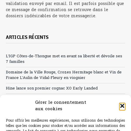
validation envoyé par email. Il est parfois possible que
ce message de confirmation se retrouve dans le
dossiers indésirables de votre messagerie.
ARTICLES RÉCENTS
L’IGP Côtes-de-Thongue met en avant sa liberté et dévoile ses
7 familles
Domaine de la Ville Rouge, Crozes Hermitage blanc et Vin de
France L’Aulin de Vidal-Fleury en viognier
Hine lance son premier cognac XO Early Landed
Canicule : A quand le CHR à « l’heure espagnole » ?
Gérer le consentement
aux cookies
Le Bouchon
Sélection de rosés 2026
Pour offrir les meilleures expériences, nous utilisons des technologies
telles que les cookies pour stocker et/ou accéder aux informations des