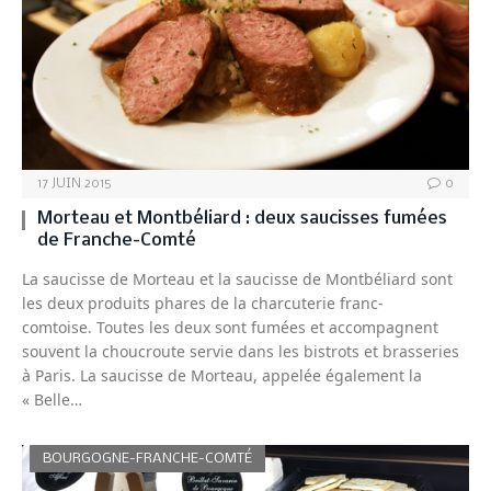
17 JUIN 2015
0
Morteau et Montbéliard : deux saucisses fumées
de Franche-Comté
La saucisse de Morteau et la saucisse de Montbéliard sont
les deux produits phares de la charcuterie franc-
comtoise. Toutes les deux sont fumées et accompagnent
souvent la choucroute servie dans les bistrots et brasseries
à Paris. La saucisse de Morteau, appelée également la
« Belle…
BOURGOGNE-FRANCHE-COMTÉ