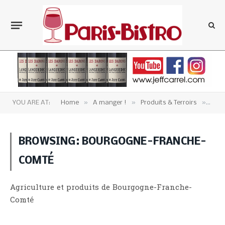
»
»
»
YOU ARE AT:
Home
A manger !
Produits & Terroirs
Cate
BROWSING:
BOURGOGNE-FRANCHE-
COMTÉ
Agriculture et produits de Bourgogne-Franche-
Comté