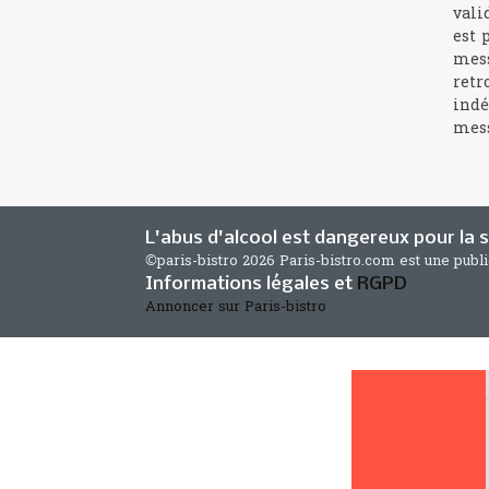
vali
est 
mess
retr
indé
mess
L'abus d'alcool est dangereux pour la
©paris-bistro 2026 Paris-bistro.com est une publ
Informations légales et
RGPD
Annoncer sur Paris-bistro