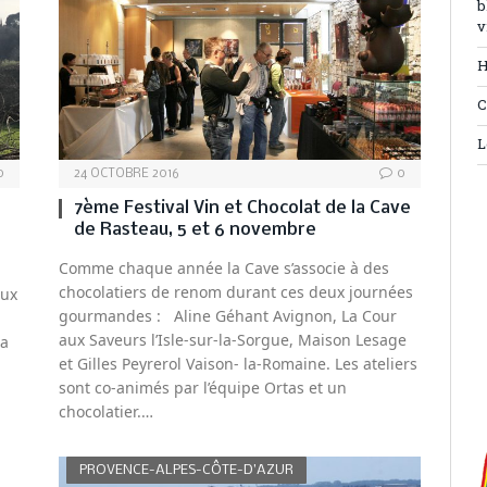
b
v
H
C
L
0
24 OCTOBRE 2016
0
7ème Festival Vin et Chocolat de la Cave
de Rasteau, 5 et 6 novembre
Comme chaque année la Cave s’associe à des
chocolatiers de renom durant ces deux journées
eux
gourmandes : Aline Géhant Avignon, La Cour
aux Saveurs l’Isle-sur-la-Sorgue, Maison Lesage
la
et Gilles Peyrerol Vaison- la-Romaine. Les ateliers
sont co-animés par l’équipe Ortas et un
chocolatier.…
PROVENCE-ALPES-CÔTE-D’AZUR