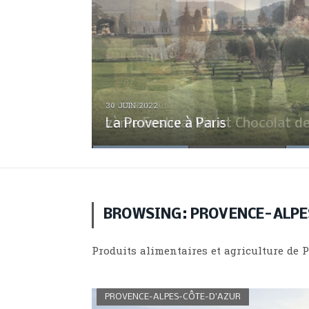
24 OCTOBRE 2016
La Provence à Paris
7ème Festival Vin et Chocolat d
Pastis Henri Bardouin
Le sel de Camargue
Le riz de Camargue
BROWSING:
PROVENCE-ALPE
Produits alimentaires et agriculture de 
PROVENCE-ALPES-CÔTE-D’AZUR