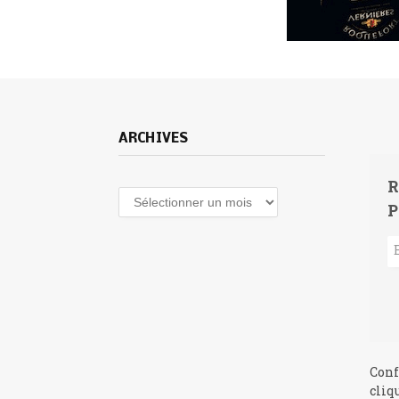
ARCHIVES
R
Archives
P
Conf
cliq