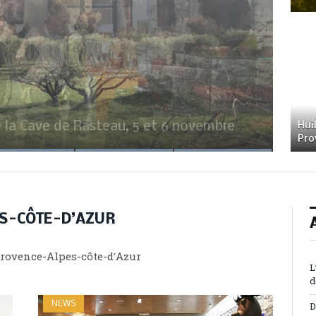
e la Cave de Rasteau, 5 et 6 novembre
Huil
Pro
S-CÔTE-D’AZUR
Provence-Alpes-côte-d’Azur
L
d
NEWS
D