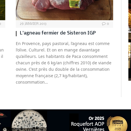
0
29 JANVIER 2013
0
L’agneau fermier de Sisteron IGP
En Provence, pays pastoral, l’agneau est comme
un
l’olive. Culturel. Et on en mange davantage
il
qu’ailleurs. Les habitants de Paca consomment
chacun près de 6 kg/an (chiffres 2010) de viande
ovine. C’est près du double de la consommation
moyenne française (2,7 kg/habitant),
consommation…