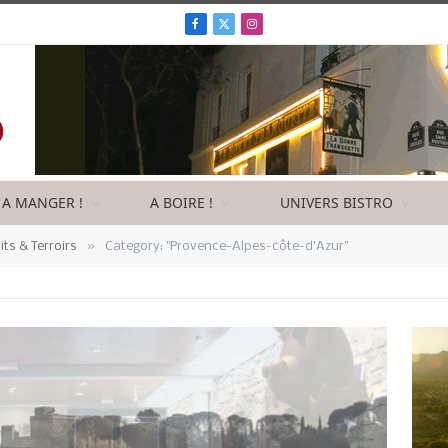
Facebook
X
Instagram
(Twitter)
A MANGER !
A BOIRE !
UNIVERS BISTRO
»
its & Terroirs
Category: "Provence-Alpes-côte-d’Azur"