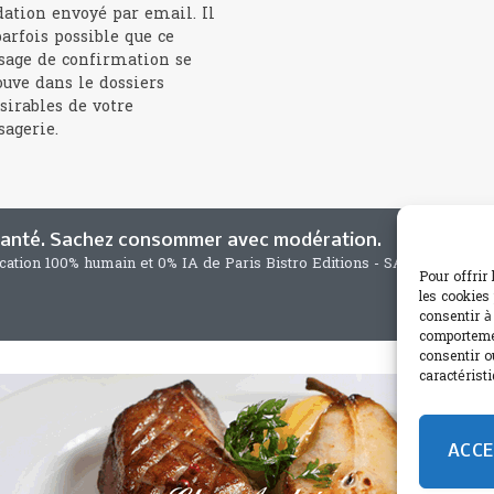
dation envoyé par email. Il
parfois possible que ce
age de confirmation se
ouve dans le dossiers
sirables de votre
agerie.
 santé. Sachez consommer avec modération.
ication 100% humain et 0% IA de Paris Bistro Editions - SARL de Press
Pour offrir
les cookies
consentir à
comportemen
consentir o
caractéristi
ACCE