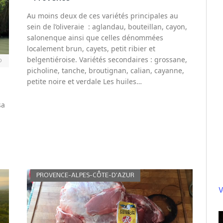
Au moins deux de ces variétés principales au
sein de l’oliveraie : aglandau, bouteillan, cayon,
salonenque ainsi que celles dénommées
localement brun, cayets, petit ribier et
belgentiéroise. Variétés secondaires : grossane,
0
picholine, tanche, broutignan, calian, cayanne,
petite noire et verdale Les huiles…
sa
PROVENCE-ALPES-CÔTE-D’AZUR
V