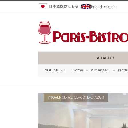
A TABLE !
»
»
YOU ARE AT:
Home
A manger !
Produ
NEWS