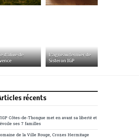
e d’olive de
L’agneau fermier de
vence
Sisteron IGP
Articles récents
’IGP Côtes-de-Thongue met en avant sa liberté et
évoile ses 7 familles
omaine de la Ville Rouge, Crozes Hermitage